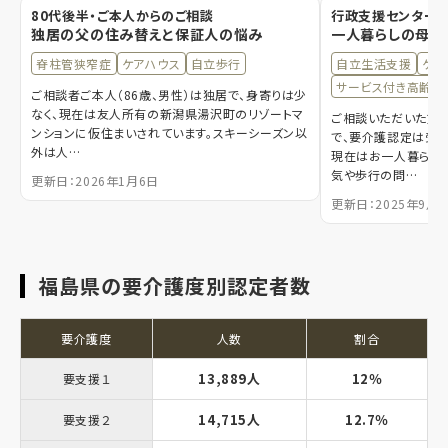
80代後半・ご本人からのご相談
行政支援センター職
独居の父の住み替えと保証人の悩み
一人暮らしの母の
脊柱管狭窄症
ケアハウス
自立歩行
自立生活支援
ケア
サービス付き高齢者
ご相談者ご本人（86歳、男性）は独居で、身寄りは少
なく、現在は友人所有の新潟県湯沢町のリゾートマ
ご相談いただいた方は
ンションに仮住まいされています。スキーシーズン以
で、要介護認定は受け
外は人…
現在はお一人暮らし
気や歩行の問…
更新日：2026年1月6日
更新日：2025年9月3
福島県の要介護度別認定者数
要介護度
人数
割合
13,889人
12％
要支援１
14,715人
12.7％
要支援２