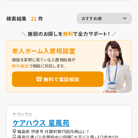
検索結果
21
件
＼ 施設のお探しを
無料
で全力サポート！ ／
老人ホーム入居相談室
施設を実際に見ている入居相談員が
無料電話
で相談に対応します。
無料で電話相談
ケアハウス
ケアハウス 星風苑
福島県 伊達市 月舘町御代田月崎山1-7
福島交通バス月舘経由川俣線「大平バス停」より徒歩5分