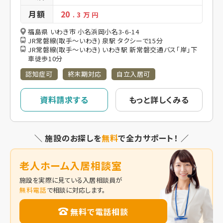
月額
20
. 3
万 円
福島県 いわき市 小名浜岡小名3-6-14
JR常磐線(取手～いわき) 泉駅 タクシーで15分
JR常磐線(取手～いわき) いわき駅 新常磐交通バス「岸」下
車徒歩10分
認知症可
終末期対応
自立入居可
資料請求する
もっと詳しくみる
＼ 施設のお探しを
無料
で全力サポート！ ／
老人ホーム入居相談室
施設を実際に見ている入居相談員が
無料電話
で相談に対応します。
無料で電話相談