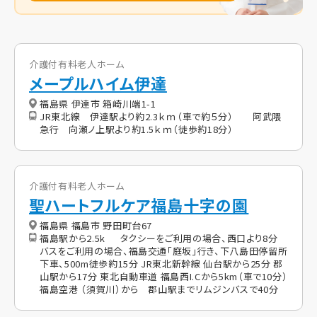
介護付有料老人ホーム
メープルハイム伊達
福島県 伊達市 箱崎川端1-1
JR東北線 伊達駅より約2.3ｋｍ（車で約５分） 阿武隈
急行 向瀬ノ上駅より約1.5ｋｍ（徒歩約18分）
介護付有料老人ホーム
聖ハートフルケア福島十字の園
福島県 福島市 野田町台67
福島駅から2.5k タクシーをご利用の場合、西口より8分
バスをご利用の場合、福島交通「庭坂」行き、下八島田停留所
下車、500m徒歩約15分 JR東北新幹線 仙台駅から25分 郡
山駅から17分 東北自動車道 福島西I.Cから5km（車で10分）
福島空港 （須賀川）から 郡山駅までリムジンバスで40分