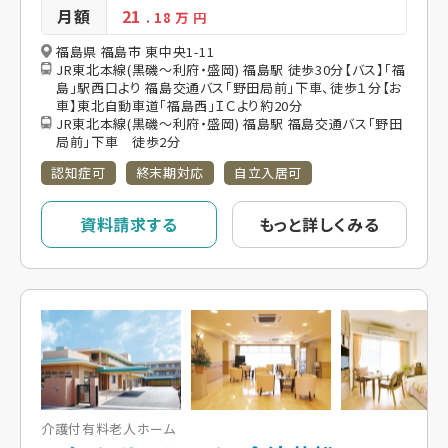
月額
21
. 18
万 円
福島県 福島市 東中央1-11
JR東北本線(黒磯～利府・盛岡) 福島駅 徒歩30分【バス】「福
島」駅西口より 福島交通バス「野田局前」下車、徒歩１分【お
車】東北自動車道「福島西」ＩＣより約20分
JR東北本線(黒磯～利府・盛岡) 福島駅 福島交通バス「野田
局前」下車 徒歩2分
認知症可
終末期対応
自立入居可
資料請求する
もっと詳しくみる
介護付有料老人ホーム