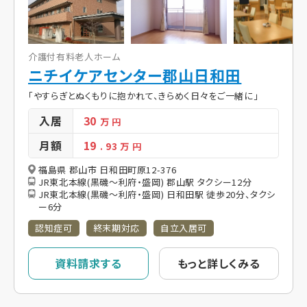
介護付有料老人ホーム
ニチイケアセンター郡山日和田
「やすらぎとぬくもりに抱かれて、きらめく日々をご一緒に」
入居
30
万 円
月額
19
. 93
万 円
福島県 郡山市 日和田町原12-376
JR東北本線(黒磯～利府・盛岡) 郡山駅 タクシー12分
JR東北本線(黒磯～利府・盛岡) 日和田駅 徒歩20分、タクシ
ー6分
認知症可
終末期対応
自立入居可
資料請求する
もっと詳しくみる