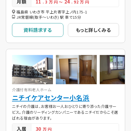
月額
11
24
. 3
万 円
～
. 92
万 円
福島県 いわき市 平上片寄字上ノ内175-1
JR常磐線(取手～いわき) 駅 車で15分
資料請求する
もっと詳しくみる
介護付有料老人ホーム
ニチイケアセンター小名浜
ニチイの介護は、お客様お一人おひとりに寄り添った介護サー
ビス。介護のリーディングカンパニーであるニチイだからこそ選
ばれる理由があります。
入居
30
万 円