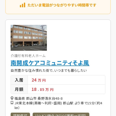
介護付有料老人ホーム
南開成ケアコミュニティそよ風
自然豊かな住み慣れた街で、いつまでも暮らしたい
入居
24
万 円
月額
18
. 85
万 円
福島県 郡山市 桑野清水台48-8
JR東北本線(黒磯～利府・盛岡) 郡山駅 より車で15分（約4
㎞）
認知症可
リハビリ強化（PT/OT常駐or巡回）