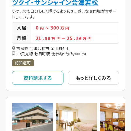
ツクイ・サンシャイン会津若松
いつまでも自分らしく輝けるようにさまざまな専門職がサポー
トしています。
入居
0
300
円
～
万 円
月額
21
25
. 56
万 円
～
. 56
万 円
福島県 会津若松市 金川町9-1
JR只見線 七日町駅 徒歩約9分(約680m)
認知症可
資料請求する
もっと詳しくみる