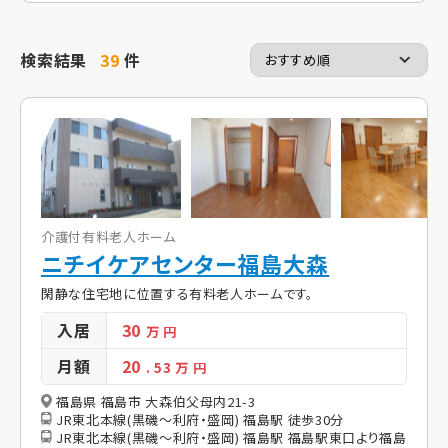
検索結果
39
件
介護付有料老人ホーム
ニチイケアセンター福島大森
閑静な住宅地に位置する有料老人ホームです。
入居
30
万 円
月額
20
. 53
万 円
福島県 福島市 大森伯父母内21-3
JR東北本線(黒磯～利府・盛岡) 福島駅 徒歩30分
JR東北本線(黒磯～利府・盛岡) 福島駅 福島駅東口より福島