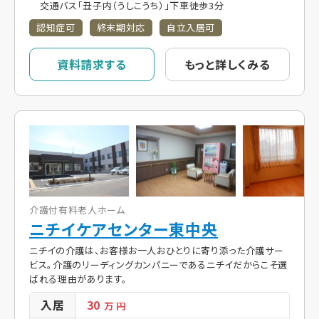
交通バス「丑子内（うしこうち）」下車徒歩3分
認知症可
終末期対応
自立入居可
資料請求する
もっと詳しくみる
介護付有料老人ホーム
ニチイケアセンター東中央
ニチイの介護は、お客様お一人おひとりに寄り添った介護サー
ビス。介護のリーディングカンパニーであるニチイだからこそ選
ばれる理由があります。
入居
30
万 円