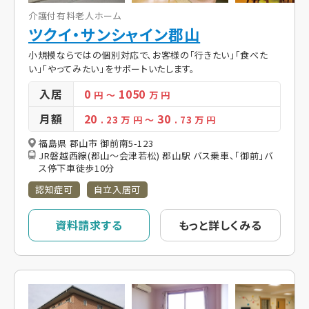
介護付有料老人ホーム
ツクイ・サンシャイン郡山
小規模ならではの個別対応で、お客様の「行きたい」「食べた
い」「やってみたい」をサポートいたします。
入居
0
1050
円
～
万 円
月額
20
30
. 23
万 円
～
. 73
万 円
福島県 郡山市 御前南5-123
JR磐越西線(郡山～会津若松) 郡山駅 バス乗車、「御前」バ
ス停下車徒歩10分
認知症可
自立入居可
資料請求する
もっと詳しくみる