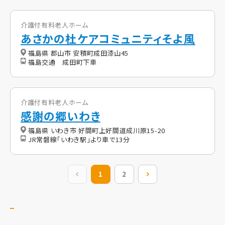
介護付有料老人ホーム
あさかの杜ケアコミュニティそよ風
福島県 郡山市 安積町成田漆山45
福島交通 成田町下車
介護付有料老人ホーム
感謝の郷いわき
福島県 いわき市 好間町上好間道成川原15-20
JR常磐線「いわき駅」より車で13分
前の20件
1
2
次の20件