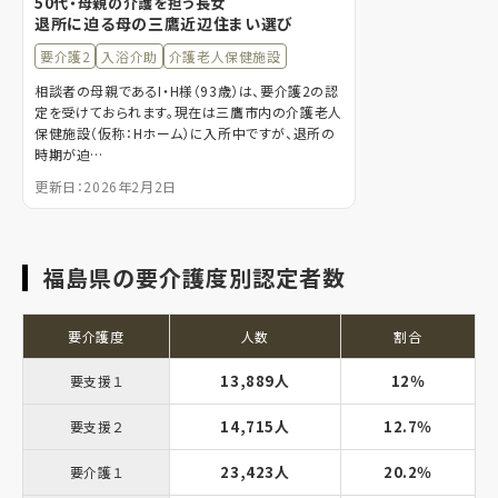
50代・母親の介護を担う長女
退所に迫る母の三鷹近辺住まい選び
要介護2
入浴介助
介護老人保健施設
相談者の母親であるI・H様（93歳）は、要介護2の認
定を受けておられます。現在は三鷹市内の介護老人
保健施設（仮称：Hホーム）に入所中ですが、退所の
時期が迫…
更新日：2026年2月2日
福島県の要介護度別認定者数
要介護度
人数
割合
13,889人
12％
要支援１
14,715人
12.7％
要支援２
23,423人
20.2％
要介護１