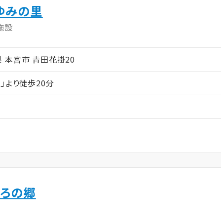
ゆみの里
施設
島県 本宮市 青田花掛20
」より徒歩20分
いろの郷
ム