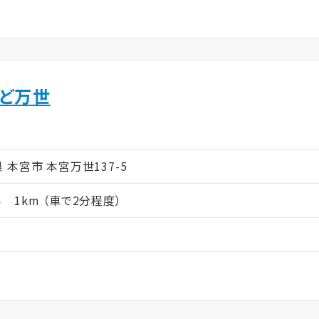
んど万世
ム
島県 本宮市 本宮万世137-5
1km （車で2分程度）