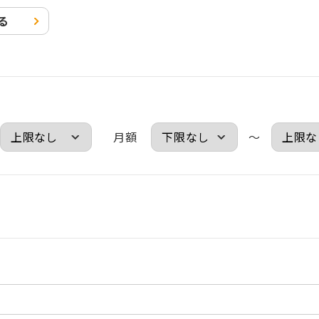
る
月額
～