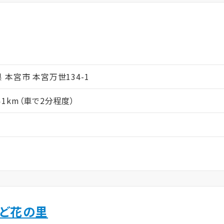
ム
島県 本宮市 本宮万世134-1
1km（車で2分程度）
んど花の里