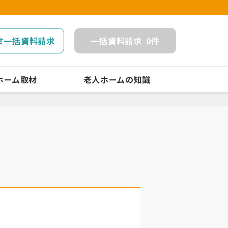
せ一括資料請求
一括
資料請求
0
件
ホーム取材
老人ホームの知識