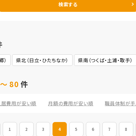
検索する
件
郷）
県北（日立・ひたちなか）
県南（つくば・土浦・取手）
～ 80
件
入居費用が安い順
月額の費用が安い順
職員体制が手
1
2
3
4
5
6
7
8