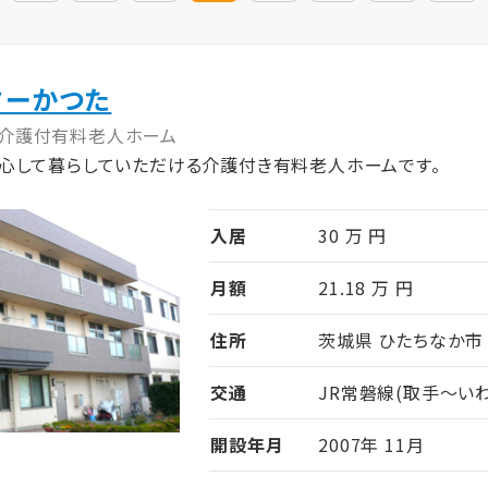
ターかつた
介護付有料老人ホーム
心して暮らしていただける介護付き有料老人ホームです。
入居
30 万 円
月額
21.18 万 円
住所
茨城県 ひたちなか市 市
交通
JR常磐線(取手～いわ
開設年月
2007年 11月