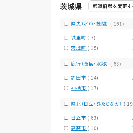
茨城県
都道府県を
変更す
県央（水戸・笠間）
( 161)
城里町
( 7)
茨城町
( 15)
鹿行（鹿島・水郷）
( 63)
鉾田市
( 14)
神栖市
( 17)
県北（日立・ひたちなか）
( 1
日立市
( 63)
高萩市
( 10)