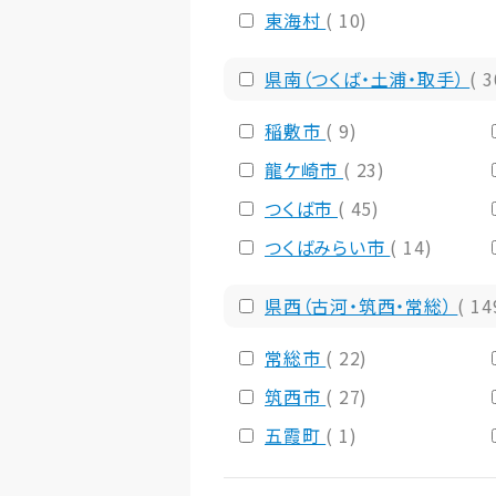
東海村
( 10)
県南（つくば・土浦・取手）
( 
稲敷市
( 9)
龍ケ崎市
( 23)
つくば市
( 45)
つくばみらい市
( 14)
県西（古河・筑西・常総）
( 14
常総市
( 22)
筑西市
( 27)
五霞町
( 1)