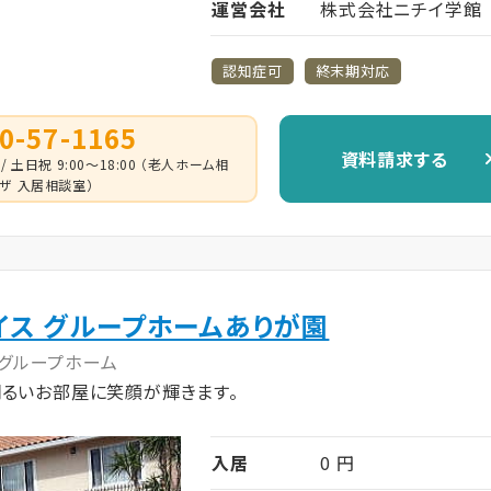
運営会社
株式会社ニチイ学館
認知症可
終末期対応
0-57-1165
資料請求する
 / 土日祝 9:00～18:00 （老人ホーム相
ザ 入居相談室）
イス グループホームありが園
グループホーム
明るいお部屋に笑顔が輝きます。
入居
0 円