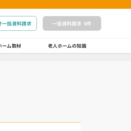
せ一括資料請求
一括
資料請求
0
件
ホーム取材
老人ホームの知識