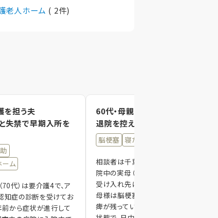
護老人ホーム
( 2件)
護を担う夫
60代・母親の介護を担う長男
と失禁で早期入所を
退院を控えた母の入居先不足
脳梗塞
寝たきり
見守り体制
介助
相談者は千葉県長生郡在住の長男で、
ホーム
院中の実母（86歳・要介護4）の退院後
受け入れ先について相談されました。お
70代）は要介護4で、ア
母様は脳梗塞の既往があり、左半身に
認知症の診断を受けてお
痺が残っています。現在は寝たきりに近
7年前から症状が進行して
状態で、日中はベ…