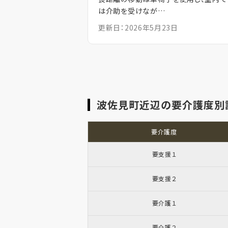
は介助を受けなが…
更新日：2026年5月23日
波佐見町近辺の要介護度別
要介護度
要支援１
要支援２
要介護１
要介護２