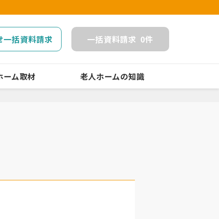
せ一括資料請求
一括
資料請求
0
件
ホーム取材
老人ホームの知識