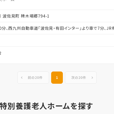
崎県 波佐見町 稗木場郷794-1
0分、西九州自動車道「波佐見・有田インター」より車で7分、JR
会
前の20件
1
次の20件
 特別養護老人ホームを探す