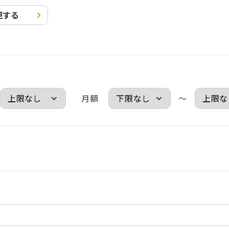
更する
月額
～