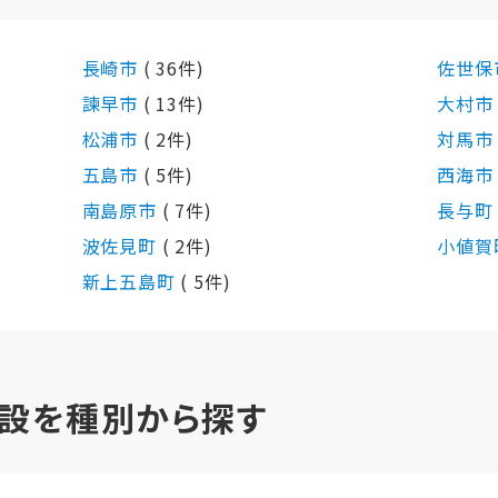
長崎市
( 36件)
佐世保
諫早市
( 13件)
大村
松浦市
( 2件)
対馬
五島市
( 5件)
西海
南島原市
( 7件)
長与
波佐見町
( 2件)
小値賀
新上五島町
( 5件)
設を種別から探す