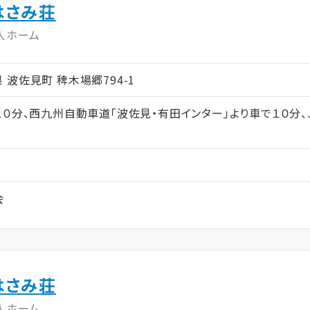
はさみ荘
人ホーム
崎県 波佐見町 稗木場郷794-1
１０分、西九州自動車道「波佐見・有田インター」より車で１０分
会
はさみ荘
人ホーム