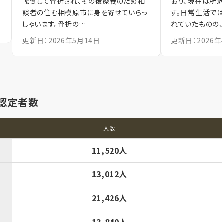
転倒して骨折され、その後療養のため相
おり、現在は所
談者の住む相模原市に身を寄せていらっ
す。日常生活で
しゃいます。骨折の…
れていたものの
更新日：2026年5月14日
更新日：2026年
認定者数
人数
11,520人
13,012人
21,426人
13,840人