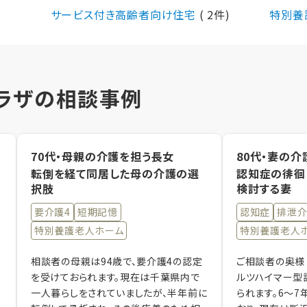
サービス付き高齢者向け住宅
( 2件)
特別養
ラザの相談事例
70代・母親の介護を担う長女
80代・妻の介
転倒を経て同居した母の介護の選
認知症の徘徊
択肢
検討する妻
要介護4
短期記憶
認知症
排泄
特別養護老人ホーム
特別養護老人
相談者の母親は94歳で、要介護4の認定
ご相談者の奥様（
を受けておられます。現在は千葉県内で
ルツハイマー型
一人暮らしをされていましたが、半年前に
られます。6～