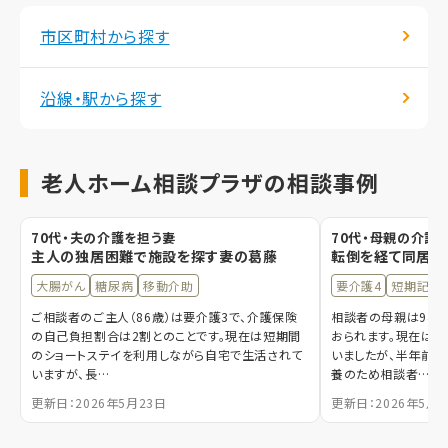
市区町村から探す
沿線・駅から探す
老人ホーム相談プラザの相談事例
70代・夫の介護を担う妻
70代・母親の介護
主人の独居困難で施設を探す妻の葛藤
転倒を経て同居し
大腸がん
糖尿病
移動介助
要介護4
短期記憶
ご相談者のご主人（86歳）は要介護3で、介護保険
相談者の母親は94歳
の自己負担割合は2割とのことです。現在は短期間
おられます。現在は
のショートステイを利用しながら自宅で生活されて
いましたが、半年前に
いますが、長…
養のため相談者…
更新日：2026年5月23日
更新日：2026年5月1