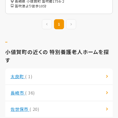
長崎県 小値賀町 笛吹郷1756-2
笛吹港より徒歩10分
前の20件
1
次の20件
小値賀町の近くの 特別養護老人ホームを探
す
太良町
( 1)
長崎市
( 36)
佐世保市
( 20)