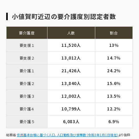
小値賀町近辺の要介護度別認定者数
要介護度
人数
割合
11,520人
13％
要支援１
13,012人
14.7％
要支援２
21,426人
24.2％
要介護１
13,840人
15.6％
要介護２
12,002人
13.5％
要介護３
10,799人
12.2％
要介護４
6,083人
6.9％
要介護５
総務省
住民基本台帳に基づく人口、人口動態及び世帯数（令和3年1月1日現在）
より抜粋