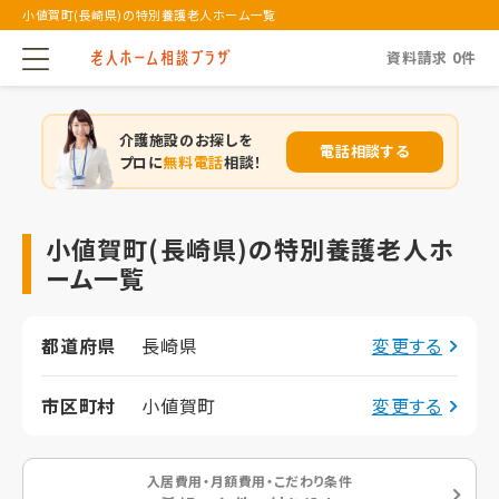
小値賀町(長崎県)の特別養護老人ホーム一覧
資料請求
0
件
介護施設のお探しを
電話相談する
プロに
無料電話
相談！
小値賀町(長崎県)の特別養護老人ホ
ーム一覧
都道府県
長崎県
変更する
市区町村
小値賀町
変更する
入居費用・月額費用・こだわり条件