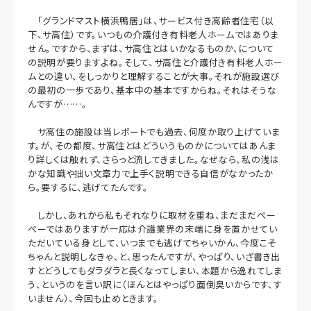
「グランドマスト横浜鴨居」は、サービス付き高齢者住宅（以
下、サ高住）です。いつもの介護付き有料老人ホームではありま
せん。ですから、まずは、サ高住とはいかなるものか、について
の説明が要りますよね。そして、サ高住と介護付き有料老人ホー
ムとの違い、をしっかりと理解することが大事。それが施設選び
の最初の一歩であり、基本中の基本ですからね。それはそうな
んですが……。
サ高住の施設は当レポートでも過去、何度か取り上げていま
す。が、その都度、サ高住とはどういうものかについてはあんま
り詳しくは触れず、さらっと流してきました。なぜなら、私の浅は
かな知識や拙い文章力で上手く説明できる自信がなかったか
ら。要するに、逃げてたんです。
しかし、あれから私もそれなりに取材を重ね、まだまだぺー
ぺーではありますが一応は介護業界の末端に身を置かせてい
ただいている身として、いつまでも逃げてちゃいかん、今度こそ
ちゃんと説明しなきゃ、と、思ったんですが、やっぱり、いざ書き出
すとどうしてもダラダラと長くなってしまい、本題から逸れてしま
う、というのを言い訳に（ほんとはやっぱり面倒臭いからです、す
いません）、今回も止めときます。