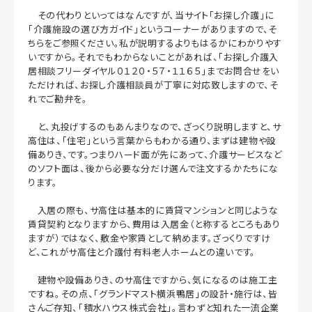
その代わりといってはなんですが、当サイト「お探し介護」に
「介護施設の選び方ガイド」というコーナーがありますので、そ
ちらをご参照ください。私が説明するよりもはるかにわかりやす
いですから。それでもわからないことがあれば、「お探し介護入
居相談フリーダイヤル０１２０・５７・１１６５」までお問合せをい
ただければ、お探し介護相談員が丁寧に対応致しますので、そ
れでご勘弁を。
と、丸投げするのもあんまりなので、ざっくり説明しますと、サ
高住は、「住宅」という言葉からもわかる通り、まずは建物や設
備ありき、です。つまりハード面が先にあって、介護サービスなど
のソフト面は、後から必要な分だけ選んで注文するかたちにな
ります。
入居の際も、サ高住は基本的に賃貸マンションと同じような
賃貸契約となりますから、費用は入居金（と称するところもあり
ますが）ではなく、敷金や家賃として納めます。ざっくりですけ
ど、これがサ高住と介護付有料老人ホームとの違いです。
建物や設備ありき、のサ高住ですから、気になるのは施工主
ですね。その点、「グランドマスト横浜鴨居」の設計・施行は、皆
さんご存知、「積水ハウス株式会社」。言わずと知れた一流企業