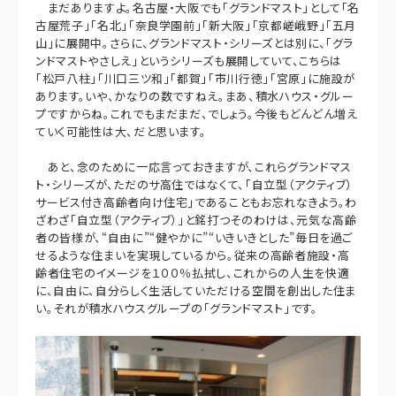
まだありますよ。名古屋・大阪でも「グランドマスト」として「名
古屋荒子」「名北」「奈良学園前」「新大阪」「京都嵯峨野」「五月
山」に展開中。さらに、グランドマスト・シリーズとは別に、「グラ
ンドマストやさしえ」というシリーズも展開していて、こちらは
「松戸八柱」「川口三ツ和」「都賀」「市川行徳」「宮原」に施設が
あります。いや、かなりの数ですねえ。まあ、積水ハウス・グルー
プですからね。これでもまだまだ、でしょう。今後もどんどん増え
ていく可能性は大、だと思います。
あと、念のために一応言っておきますが、これらグランドマス
ト・シリーズが、ただのサ高住ではなくて、「自立型（アクティブ）
サービス付き高齢者向け住宅」であることもお忘れなきよう。わ
ざわざ「自立型（アクティブ）」と銘打つそのわけは、元気な高齢
者の皆様が、“自由に”“健やかに”“いきいきとした”毎日を過ご
せるような住まいを実現しているから。従来の高齢者施設・高
齢者住宅のイメージを１００％払拭し、これからの人生を快適
に、自由に、自分らしく生活していただける空間を創出した住ま
い。それが積水ハウスグループの「グランドマスト」です。