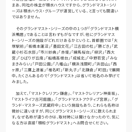
まあ、同社の株主が積水ハウスですから、グランドマスト・シリ
ーズは積水ハウス・グループが運営している、と言っても間違い
ではありません。
そのグランドマスト・シリーズの中の１つが「グランドマスト横
浜鴨居」であることは言わずもがなですが、他にグランドマス
ト・シリーズの施設がどれだけあるかというと、首都圏では「大
塚駅前」「板橋本蓮沼」「墨田文花」「江古田の杜」「勝どき」「武
蔵小杉石水邸」「市川妙典」「赤堤」「練馬桜台」「柳沢」「西大
宮」「ひばりが丘南」「船橋高根台」「成城北」「中野若宮」「みな
まきみらい」「戸田公園」「八幡山」「横浜浅間町」「浜田山」「西
ヶ原」「三鷹上連雀」「椎名町」「新丸子」「北鎌倉」「町田」で展開
中。たくさんあるので「グランドマスト」は省いて地名のみ挙げて
みました。
加えて、「マストクレリアン鎌倉」、「マストクレリアン神楽坂」、
「マストライフ古河庭園」、「グランドマストアクティブ宮原」、「グ
ランド・マスターズ武蔵府中」という施設もあり、これらも名称は
微妙に違いますが、同じくグランマスト・シリーズに数えられま
す。なぜ名称が違うのかは、取材時には聞けなかったので、気に
なる方は直接「積和グランドマスト」へお問合せください。