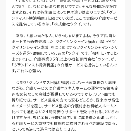
「するってえと、何かい？ 肝心の介護サービスは、誰がやる
んでぇ？」と、なぜか伝法な物言いですが、そんな疑問が浮かび
ますよね。それは各施設によって色々違いはありますが、「グラ
ンドマスト横浜鴨居」に限っていえば、ここで実際の介護サービ
スを提供しているのは、「株式会社ツクイ」です。
ああ、と思い当たる人、いらっしゃいますよね。そうです。当レ
ポートでも過去登場した「ツクイサンシャイン横浜戸塚」や「ツ
クイサンシャイン成城」をはじめとするツクイサンシャイン・シリ
ーズを運営・展開している、あの「ツクイ」です。「福祉に・ずっと・
まっすぐ」に、介護事業３５年以上の福祉専門会社「ツクイ」が、
「グランドマスト横浜鴨居」の介護サービスを提供しているんで
す。これは心強い。
つまり「グランドマスト横浜鴨居」は、ハード面重視のサ高住
ながら、介護サービスは介護付き老人ホームの運営で実績も定
評も文句なしの会社が提供しているのですから、ソフト面でも
折り紙付き。サービス重視の方でも安心どころか、従来のサ高住
のイメージを覆し、サービス重視の介護付き有料老人ホームと
比べても遜色ない２４時間安心サポートを受けられる、というわ
けですから、鬼に金棒、弁慶に薙刀、竜に翼を得たる如し。むし
ろ介護サービス重視でも積極的に検討されるべき施設である、
といっても決して過言ではありません。