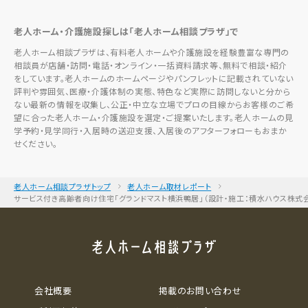
老人ホーム・介護施設探しは「老人ホーム相談プラザ」で
老人ホーム相談プラザは、有料老人ホームや介護施設を経験豊富な専門の
相談員が店舗・訪問・電話・オンライン・一括資料請求等、無料で相談・紹介
をしています。老人ホームのホームページやパンフレットに記載されていない
評判や雰囲気、医療・介護体制の実態、特色など実際に訪問しないと分から
ない最新の情報を収集し、公正・中立な立場でプロの目線からお客様のご希
望に合った老人ホーム・介護施設を選定・ご提案いたします。老人ホームの見
学予約・見学同行・入居時の送迎支援、入居後のアフターフォローもおまか
せください。
老人ホーム相談プラザトップ
老人ホーム取材レポート
サービス付き高齢者向け住宅「グランドマスト横浜鴨居」（設計・施工：積水ハウス株式
会社概要
掲載のお問い合わせ