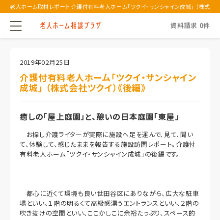
老人ホーム取材レポート 介護付有料老人ホーム「ツクイ・サンシャイン成城」 （株式
会...
資料請求
0
件
2019年02月25日
介護付有料老人ホーム「ツクイ・サンシャイン
成城」 （株式会社ツクイ）《後編》
癒しの「屋上庭園」と、憩いの日本庭園「東屋」
お探し介護ライターが実際に施設へ足を運んで、見て、聞い
て、体験して、感じたままを報告する施設訪問レポート。介護付
有料老人ホーム「ツクイ・サンシャイン成城」の後編です。
都心に近くて環境も良い世田谷区にありながら、広大な駐車
場といい、１階の明るくて高級感漂うエントランスといい、２階の
吹き抜けの空間といい、ここかしこに余裕たっぷり、スペース的