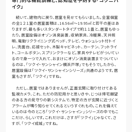
イク」
続いて、建物内に戻り、居室を見せてもらいました。全室個室
の全１２１室の居室面積は、16.56㎡～19.95㎡と若干の差はあ
りますが、最も多いスタンダートタイプで約１１畳と、居室もゆっ
たり。居室設備はオゾン消臭装置、収納家具、冷暖房、天井照
明、電動リクライニング式ベッド、テレビ、ウォシュレット付トイ
レ、洗面台、応接セット、木製キャビネット、カーテン、フットライ
ト、コールボタン、スプリンクラーなど。家具やテレビがついてい
るので身一つで入れて、おまけにオゾン消臭装置までついてい
るのは、「ツクイ・サンシャイン横浜戸塚」でもそうでしたから、
居室設備は「ツクイ・サンシャインシリーズ」共通のようです。居
室もさすが、「ツクイ」ですね。
ただし、居室ではありませんが、正面玄関に取り付けてある
監視カメラ、これ、ただの防犯用かと思いきや、じつは帰宅願望
のある方の見守りの新システムで、特定の方が玄関に近づくと
アラームが鳴り知らせてくれるというすぐれもの。これを備えて
いるのは今のところ「ツクイ・サンシャイン」シリーズの中でもこ
こだけ、らしいです。これだけは、さすが「ツクイ」じゃなくて、さ
すが、「ツクイ成城」ですね。