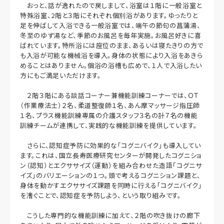
おっと、話が逸れたので戻しまして、浴室は１階に一般浴室と
特殊浴室、2階と３階にそれぞれ個別浴があります。ゆったりと
足を伸ばして入浴できる一般浴室では、端午の節句の菖蒲湯、
冬至のゆず湯など、季節のお風呂を毎年実施。お風呂好きに喜
ばれています。特所浴には座位のまま、あるいは寝たきりの方で
も入浴が可能な機械浴を導入。身体の状態により入浴をあきら
めることはありません。個浴の浴槽も広めで、１人で入浴したい
方にもご満足いただけます。
２階３階にある談話コーナー兼機能訓練コーナーでは、ＯＴ
（作業療法士）２名、柔道整復師１名、あん摩マッサージ指圧師
１名、プラス機能訓練専属の介護スタッフ３名の計７名の機能
訓練チームが連携して、実践的な機能訓練を提供しています。
さらに、認知症予防に効果的な「コグニバイク」も導入してい
ます。これは、国立長寿医療研究センターが開発したコグニショ
ン（認知）とエクササイズ（運動）を組み合わせた造語「コグニサ
イズ」のバリエーションの１つ。頭で考えるコグニション課題と、
身体を動かすエクササイズ課題を同時に行える「コグニバイク」
を漕ぐことで、認知症を予防しよう、という取り組みです。
こうした専門的な機能訓練に加えて、２階の吹き抜けの廊下