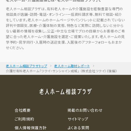
老人ホーム相談プラザは、有料老人ホームや介護施設を経験豊富な専門の
相談員が店舗・訪問・電話・オンライン・一括資料請求等、無料で相談・紹介
をしています。老人ホームのホームページやパンフレットに記載されていない
評判や雰囲気、医療・介護体制の実態、特色など実際に訪問しないと分から
ない最新の情報を収集し、公正・中立な立場でプロの目線からお客様のご希
望に合った老人ホーム・介護施設を選定・ご提案いたします。老人ホームの見
学予約・見学同行・入居時の送迎支援、入居後のアフターフォローもおまか
せください。
老人ホーム相談プラザトップ
老人ホーム取材レポート
介護付有料老人ホーム「ツクイ・サンシャイン成城」 （株式会社ツクイ）《後編》
会社概要
掲載のお問い合わせ
ご利用規約
サイトマップ
個人情報保護方針
よくある質問