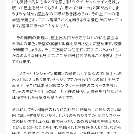
にも気持ち的にもゆとりを感じる「ツクイ・サンシャイン成城」。
続いて屋上を見せてもらえば、思わず「ほーっ」と声が出てしま
うような眺め。屋上なのに緑が敷き詰められ、その上に木の遊
歩道が渡され、ここは尾瀬？かと見紛うような景色が広がってい
ます。尾瀬に行ったことないけど。
その周囲の景観は、屋上出入口から左手はいかにも都会な
らではの景色。新宿の高層ビル群も意外と近くに望めます。夜景
が綺麗でしょうね。そして正面には住宅街、右手にはちょっとし
た森のような緑も見えて、ここが世田谷区であることを忘れさせ
てくれます。
「ツクイ・サンシャイン成城」の建物はＬ字型なので、屋上への
出入口は２つあります。せっかくですからもう１つの屋上も見て
みると、そこにはある程度コンクリート敷きのスペースを設け
て、その先にもう１つの屋上と同様の緑が。太陽光を浴びながら
体操でもしたら気持ち良さそうです。
それにしても、３階建のわりにこれだけ見晴らしが良いのは、周
囲に高い建物がないから、というのもありますが、やはりスペー
スの使い方でしょうね。柵で囲ったり、背の高い樹木を植えたり、
といった余計なことをせず、見晴らしと開放感を大切にしながら
緑化した結果が、この屋上庭園である、とお見受け致しました。