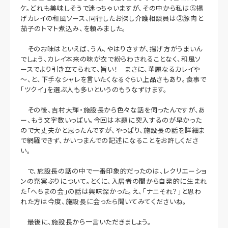
ケ。どれも美味しそうで迷っちゃいますが、その中から私は⑤揚
げカレイの和風ソース、同行したお探し介護相談員は②豚肉と
茄子のトマト煮込み、を頼みました。
そのお味はといえば、うん、やはりさすが、揚げ方がうまいん
でしょう、カレイ本来の味が衣で紛らわされることなく、和風ソ
ースでより引き立てられて、旨い！ まさに、華麗なるカレイや
～、と、下手なシャレを言いたくなるぐらい上品さもあり。食事で
「ツクイ」を選ぶ人も多いというのもうなずけます。
その後、吉村大輝・施設長から色々な話を伺ったんですが、あ
ー、もう文字数いっぱい。今回は本題に突入するのが早かった
ので大丈夫かと思ったんですが、やっぱり、施設長の話を詳細ま
で網羅できず、かいつまんでの記述になることをお許しくださ
い。
で、施設長の話の中で一番印象的だったのは、レクリエーショ
ンの充実ぶりについて。とくに、入居者の間から自発的に生まれ
た「へちまの会」の話は興味深かった。え、「ナニそれ？」と思わ
れた方は今度、施設長に会ったら聞いてみてくださいね。
最後に、施設長から一言いただきましょう。