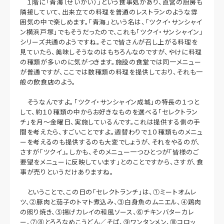
１階に「青海（せいがい）」という食事処があり、直営の厨房も
隣接していて、出来立ての料理を普通のレストランのような雰
囲気の中で楽しめます。「青海」という名は、「ツクイ・サンシャイ
ン横浜戸塚」でもそうだったので、これも「ツクイ・サンシャイン」
シリーズ共通のようですね。そこで皆さんが召し上がる料理を
見ていたら、美味しそうなのはもちろんなのですが、やけに料理
の種類が多いのに気がつきます。施設の食堂では同一メニュー
が普通ですが、ここでは数種類の料理を提供しており、それも一
般の飲食店のよう。
そうなんですよ。「ツクイ・サンシャイン成城」の特長の１つと
して、約１０種類の中からお好きなものを選べる「セレクトラン
チ」を月～金曜日、実施しているんです。これは提供する側の手
間を考えたら、すごいことですよ。週替わりで１０種類ものメニュ
ーを考えるのも提供するのも大変でしょうが、それをやるのが、
さすが「ツクイ」。しかも、そのメニュー一つひとつが「皆様のご
要望をメニューに反映しています」とのことですから、さすが、食
事が売りというだけありますね。
ということで、この日の「セレクトランチ」は、①ミートオムレ
ツ、②豚肉と茄子のトマト煮込み、③白身魚のムニエル、④鶏肉
の照り焼き、⑤揚げカレイの和風ソース、⑥チキンバターカレ
ー、⑦⑧とろろなめこうどん／そば、⑨ワンタンメン、⑩コロッ