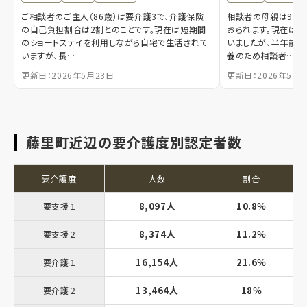
ご相談者のご主人（86歳）は要介護3で、介護保険
相談者の母親は94歳
の自己負担割合は2割とのことです。現在は短期間
おられます。現在は
のショートステイを利用しながら自宅で生活されて
いましたが、半年前に
いますが、長…
養のため相談者…
更新日：2026年5月23日
更新日：2026年5月1
藤里町近辺の要介護度別認定者数
要介護度
人数
割合
8,097人
10.8％
要支援１
8,374人
11.2％
要支援２
16,154人
21.6％
要介護１
13,464人
18％
要介護２