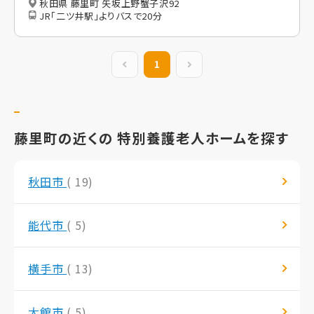
秋田県 藤里町 矢坂上野蟹子沢92
JR「二ツ井駅」よりバスで20分
前の20件
1
次の20件
藤里町の近くの 特別養護老人ホームを探す
秋田市
( 19)
能代市
( 5)
横手市
( 13)
大館市
( 5)