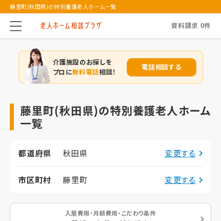
藤里町(秋田県)の特別養護老人ホーム一覧
資料請求
0
件
介護施設のお探しを
電話相談する
プロに
無料電話
相談！
藤里町(秋田県)の特別養護老人ホーム
一覧
都道府県
秋田県
変更する
市区町村
藤里町
変更する
入居費用・月額費用・こだわり条件