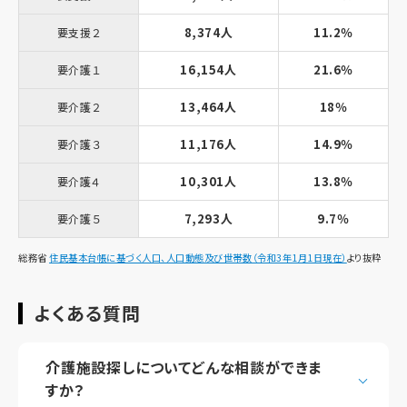
8,374人
11.2％
要支援２
16,154人
21.6％
要介護１
13,464人
18％
要介護２
11,176人
14.9％
要介護３
10,301人
13.8％
要介護４
7,293人
9.7％
要介護５
総務省
住民基本台帳に基づく人口、人口動態及び世帯数（令和3年1月1日現在）
より抜粋
よくある質問
介護施設探しについてどんな相談ができま
すか？