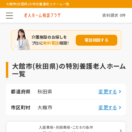
大館市(秋田県)の特別養護老人ホーム一覧
資料請求
0
件
介護施設のお探しを
電話相談する
プロに
無料電話
相談！
大館市(秋田県)の特別養護老人ホーム
一覧
都道府県
秋田県
変更する
市区町村
大館市
変更する
入居費用・月額費用・こだわり条件