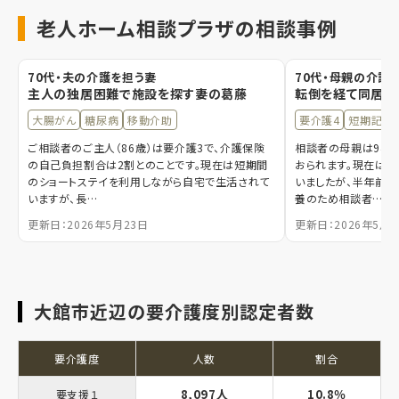
老人ホーム相談プラザの相談事例
70代・夫の介護を担う妻
70代・母親の介護
主人の独居困難で施設を探す妻の葛藤
転倒を経て同居し
大腸がん
糖尿病
移動介助
要介護4
短期記憶
ご相談者のご主人（86歳）は要介護3で、介護保険
相談者の母親は94歳
の自己負担割合は2割とのことです。現在は短期間
おられます。現在は
のショートステイを利用しながら自宅で生活されて
いましたが、半年前に
いますが、長…
養のため相談者…
更新日：2026年5月23日
更新日：2026年5月1
大館市近辺の要介護度別認定者数
要介護度
人数
割合
8,097人
10.8％
要支援１