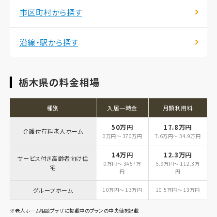
市区町村から探す
沿線・駅から探す
栃木県の料金相場
種別
入居一時金
月額利用料
50万円
17.8万円
介護付有料老人ホーム
0万円～ 370万円
7.6万円～ 34.9万円
14万円
12.3万円
サービス付き高齢者向け住
0万円～ 3457万
5.9万円～ 112.3万
宅
円
円
グループホーム
10万円～ 13万円
10.5万円～ 13万円
※老人ホーム相談プラザに掲載中のプランの中央値を記載