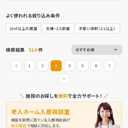
よく使われる絞り込み条件
25㎡以上の居室
夫婦・2人部屋
手厚い体制（2:1以上）
検索結果
514
件
前の20件
1
2
3
4
5
6
7
次の20件
＼ 施設のお探しを
無料
で全力サポート！ ／
老人ホーム入居相談室
施設を実際に見ている入居相談員が
無料電話
で相談に対応します。