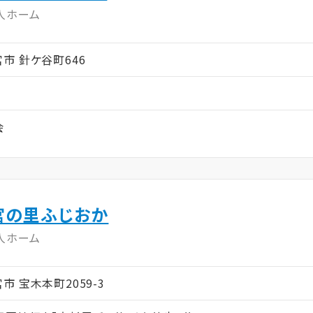
人ホーム
都宮市 針ケ谷町646
会
宮の里ふじおか
人ホーム
都宮市 宝木本町2059-3