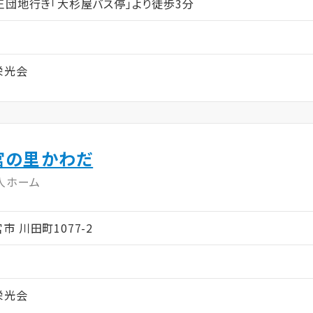
王団地行き「大杉屋バス停」より徒歩3分
栄光会
宮の里かわだ
人ホーム
宮市 川田町1077-2
栄光会