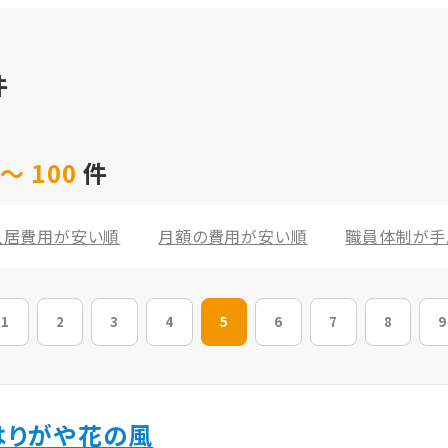
件
～ 100
件
入居費用が安い順
月額の費用が安い順
職員体制が手
1
2
3
4
5
6
7
8
9
はりがや花の風