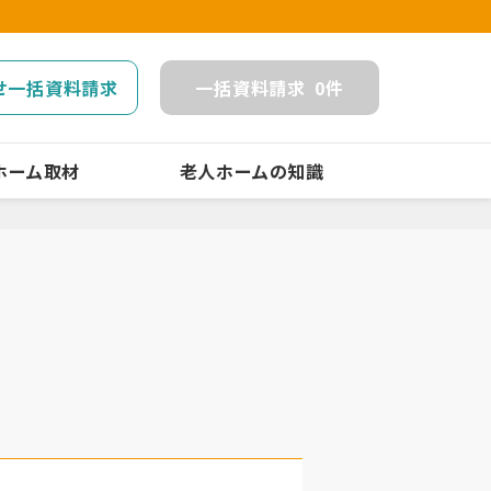
せ一括資料請求
一括
資料請求
0
件
ホーム取材
老人ホームの知識