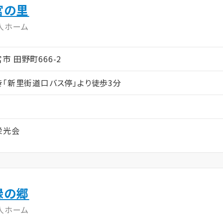
宮の里
人ホーム
都宮市 田野町666-2
き「新里街道口バス停」より徒歩3分
栄光会
緑の郷
人ホーム