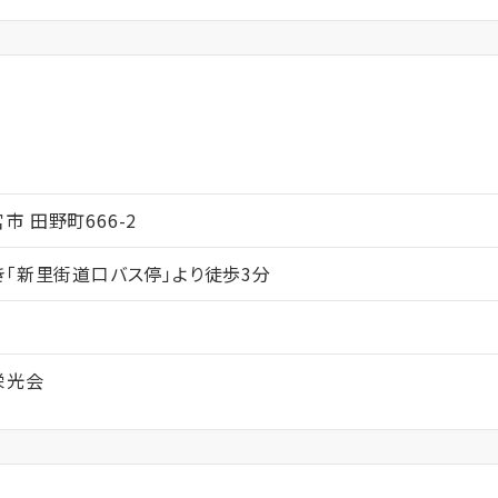
都宮市 田野町666-2
き「新里街道口バス停」より徒歩3分
栄光会