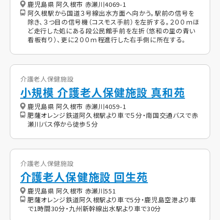
鹿児島県 阿久根市 赤瀬川4069-1
阿久根駅から国道３号線出水方面へ向かう。駅前の信号を
除き、３つ目の信号機（コスモス手前）を左折する。２００ｍほ
ど走行した処にある段公民館手前を左折（悠和の里の青い
看板有り）、更に２００ｍ程進行した右手側に所在する。
介護老人保健施設
小規模 介護老人保健施設 真和苑
鹿児島県 阿久根市 赤瀬川4059-1
肥薩オレンジ鉄道阿久根駅より車で５分・南国交通バスで赤
瀬川バス停から徒歩５分
介護老人保健施設
介護老人保健施設 回生苑
鹿児島県 阿久根市 赤瀬川551
肥薩オレンジ鉄道阿久根駅より車で5分・鹿児島空港より車
で1時間30分・九州新幹線出水駅より車で30分