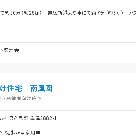
て約50分（約26㎞） 亀徳新港より車にて約７分（約3㎞） 
ト徳洲会
向け住宅 南風園
付き高齢者向け住宅
児島県 徳之島町 亀津2882-1
で、徒歩か自家用車