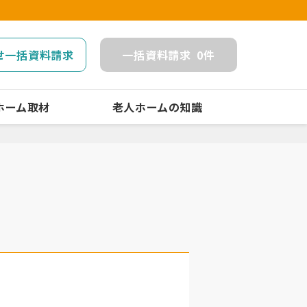
せ一括資料請求
一括
資料請求
0
件
ホーム取材
老人ホームの知識