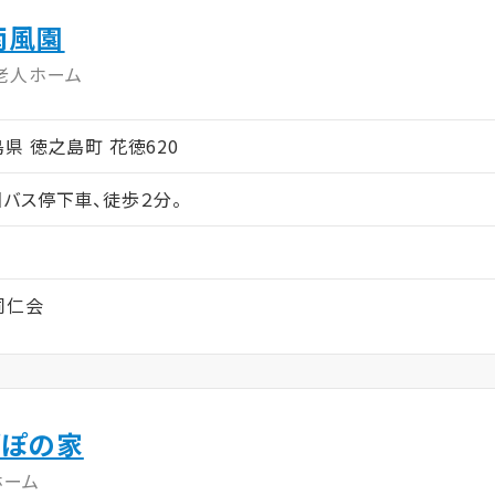
南風園
老人ホーム
児島県 徳之島町 花徳620
バス停下車、徒歩２分。
同仁会
ぽぽの家
ホーム