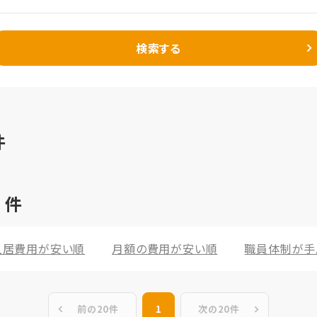
検索する
件
7
件
入居費用が安い順
月額の費用が安い順
職員体制が手
前の20件
1
次の20件