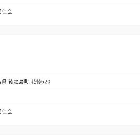
同仁会
ス
児島県 徳之島町 花徳620
同仁会