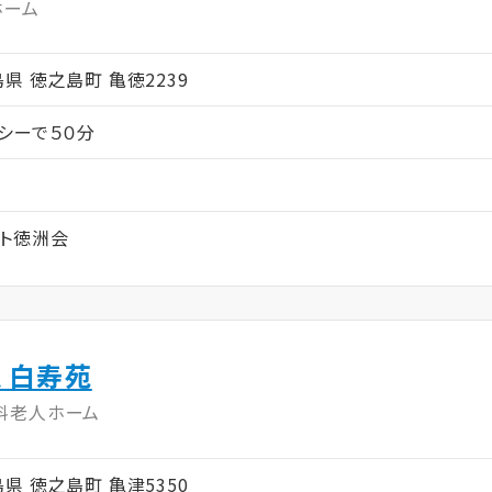
ホーム
児島県 徳之島町 亀徳2239
シーで５０分
ト徳洲会
 白寿苑
料老人ホーム
児島県 徳之島町 亀津5350