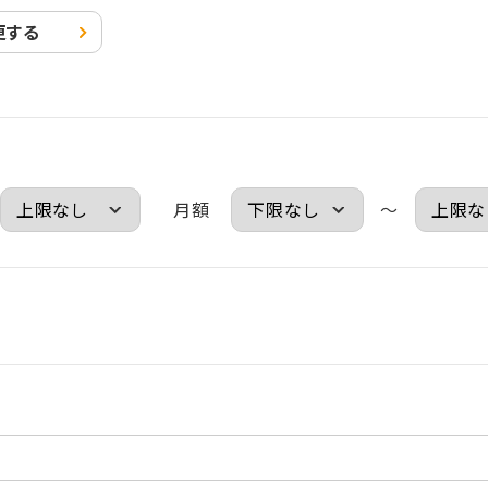
更する
月額
～