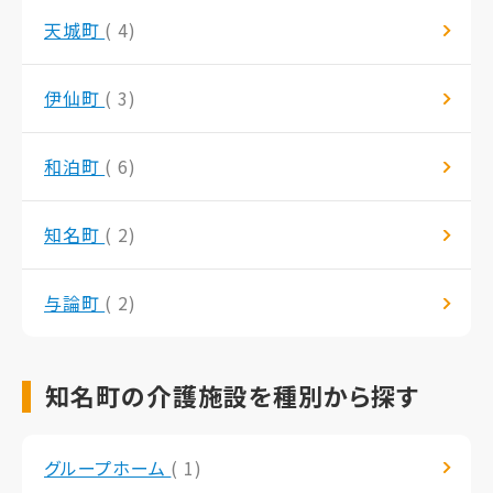
天城町
( 4)
伊仙町
( 3)
和泊町
( 6)
知名町
( 2)
与論町
( 2)
知名町の介護施設を種別から探す
グループホーム
( 1)