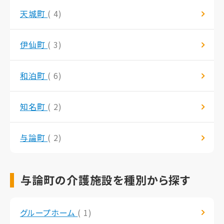
天城町
( 4)
伊仙町
( 3)
和泊町
( 6)
知名町
( 2)
与論町
( 2)
与論町の介護施設を種別から探す
グループホーム
( 1)