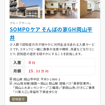
グループホーム
SOMPOケア そんぽの家GH岡山平
井
少人数で認知症の方が穏やかに共同生活を送れる入居サービ
スです。スタッフと一緒に食事の支度や掃除、洗濯などを行うこ
とで、認知症の症状を穏やかにすることを目指します。
入居
0
円
月額
15
. 53
万 円
岡山県 岡山市中区 平井3-1066-2
JR山陽本線(姫路～岡山) 岡山駅 岡電バス「桑野営業所」
「岡山ふれあいセンター」「三蟠南」「新岡山港」行きにご乗車
「川東入口」停留所下車徒歩５分
認知症可