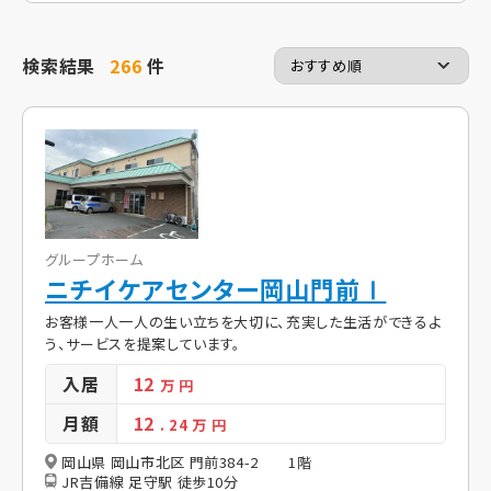
検索結果
266
件
グループホーム
ニチイケアセンター岡山門前Ⅰ
お客様一人一人の生い立ちを大切に、充実した生活ができるよ
う、サービスを提案しています。
入居
12
万 円
月額
12
. 24
万 円
岡山県 岡山市北区 門前384-2 1階
JR吉備線 足守駅 徒歩10分