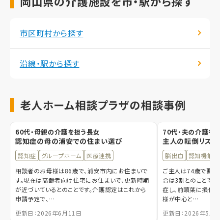
岡山県の介護施設を市・駅から探す
市区町村から探す
沿線・駅から探す
老人ホーム相談プラザの相談事例
60代・母親の介護を担う長女
70代・夫の介護を
認知症の母の浦安での住まい選び
主人の転倒リスク
認知症
グループホーム
医療連携
脳出血
認知機能低
相談者のお母様は86歳で、浦安市内にお住まいで
ご主人は74歳で要介
す。現在は高齢者向け住宅にお住まいで、更新時期
合は3割とのことです
が近づいているとのことです。介護認定はこれから
症し、前頭葉に損傷が
申請予定で、…
様が中心と…
更新日：2026年6月11日
更新日：2026年5月2