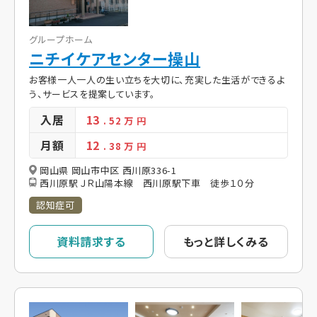
グループホーム
ニチイケアセンター操山
お客様一人一人の生い立ちを大切に、充実した生活ができるよ
う、サービスを提案しています。
入居
13
. 52
万 円
月額
12
. 38
万 円
岡山県 岡山市中区 西川原336-1
西川原駅 ＪＲ山陽本線 西川原駅下車 徒歩１０分
認知症可
資料請求する
もっと詳しくみる