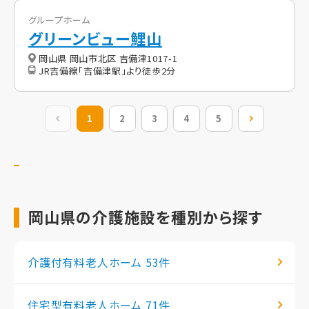
グループホーム
グリーンビュー鯉山
岡山県 岡山市北区 吉備津1017-1
JR吉備線「吉備津駅」より徒歩2分
前の20件
1
2
3
4
5
次の20件
岡山県の介護施設を種別から探す
介護付有料老人ホーム
53件
住宅型有料老人ホーム
71件