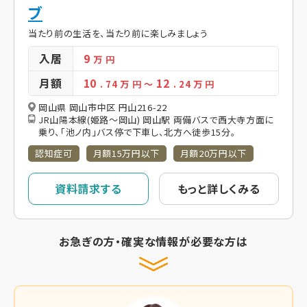
ブ
当たり前の生活を、当たり前に楽しみましょう
入居
9
万 円
月額
10
12
. 74
万 円
～
. 24
万 円
岡山県 岡山市中区 円山216-22
JR山陽本線(姫路～岡山) 岡山駅 両備バスで西大寺方面に
乗り、「池ノ内」バス停で下車し、北方へ徒歩15分。
認知症可
月額15万円以下
月額20万円以下
資料請求する
もっと詳しくみる
お急ぎの方・確実な情報が必要な方は