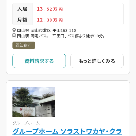
入居
13
. 52
万 円
月額
12
. 38
万 円
岡山県 岡山市北区 平田163-118
岡山駅 岡電バス。 「平田口」バス停より徒歩10分。
認知症可
資料請求する
もっと詳しくみる
グループホーム
グループホーム ソラストワカヤ・クラ