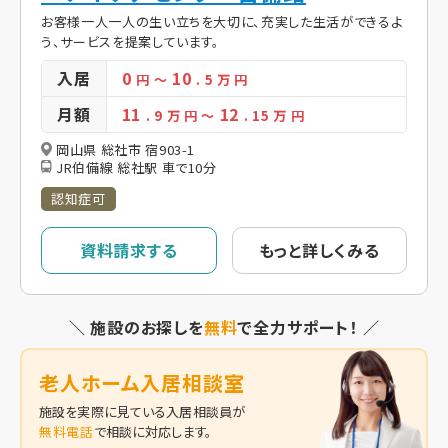
お客様一人一人の生い立ちを大切に、充実した生活ができるよ
う、サービスを提案しています。
入居
0
10
円
～
. 5
万 円
月額
11
12
. 9
万 円
～
. 15
万 円
岡山県 総社市 宿903-1
JR伯備線 総社駅 車で10分
認知症可
資料請求する
もっと詳しくみる
＼ 施設のお探しを
無料
で全力サポート！ ／
老人ホーム入居相談室
施設を実際に見ている入居相談員が
無料電話
で相談に対応します。