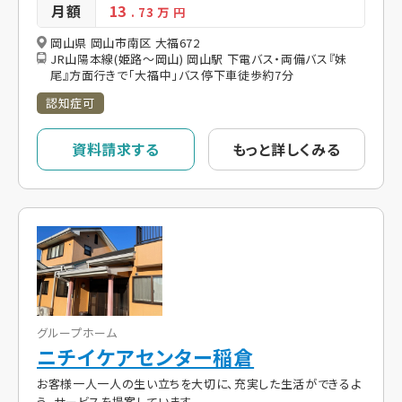
月額
13
. 73
万 円
岡山県 岡山市南区 大福672
JR山陽本線(姫路～岡山) 岡山駅 下電バス・両備バス『妹
尾』方面行きで「大福中」バス停下車徒歩約7分
認知症可
資料請求する
もっと詳しくみる
グループホーム
ニチイケアセンター稲倉
お客様一人一人の生い立ちを大切に、充実した生活ができるよ
う、サービスを提案しています。