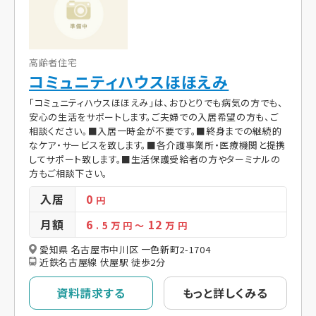
高齢者住宅
コミュニティハウスほほえみ
「コミュニティハウスほほえみ」は、おひとりでも病気の方でも、
安心の生活をサポートします。ご夫婦での入居希望の方も、ご
相談ください。■入居一時金が不要です。■終身までの継続的
なケア・サービスを致します。■各介護事業所・医療機関と提携
してサポート致します。■生活保護受給者の方やターミナルの
方もご相談下さい。
入居
0
円
月額
6
12
. 5
万 円
～
万 円
愛知県 名古屋市中川区 一色新町2-1704
近鉄名古屋線 伏屋駅 徒歩2分
資料請求する
もっと詳しくみる