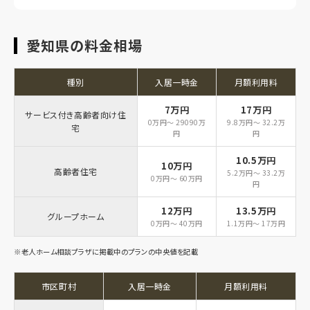
愛知県の料金相場
種別
入居一時金
月額利用料
7万円
17万円
サービス付き高齢者向け住
0万円～ 29090万
9.8万円～ 32.2万
宅
円
円
10.5万円
10万円
高齢者住宅
5.2万円～ 33.2万
0万円～ 60万円
円
12万円
13.5万円
グループホーム
0万円～ 40万円
1.1万円～ 17万円
※老人ホーム相談プラザに掲載中のプランの中央値を記載
市区町村
入居一時金
月額利用料