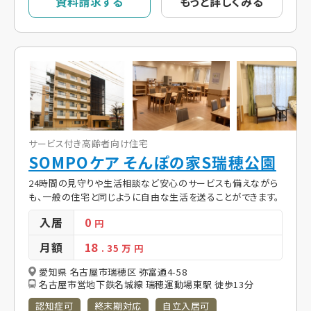
資料請求する
もっと詳しくみる
サービス付き高齢者向け住宅
SOMPOケア そんぽの家S瑞穂公園
24時間の見守りや生活相談など安心のサービスも備えながら
も、一般の住宅と同じように自由な生活を送ることができます。
入居
0
円
月額
18
. 35
万 円
愛知県 名古屋市瑞穂区 弥富通4-58
名古屋市営地下鉄名城線 瑞穂運動場東駅 徒歩13分
認知症可
終末期対応
自立入居可