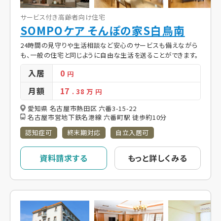
サービス付き高齢者向け住宅
SOMPOケア そんぽの家S白鳥南
24時間の見守りや生活相談など安心のサービスも備えながら
も、一般の住宅と同じように自由な生活を送ることができます。
入居
0
円
月額
17
. 38
万 円
愛知県 名古屋市熱田区 六番3-15-22
名古屋市営地下鉄名港線 六番町駅 徒歩約10分
認知症可
終末期対応
自立入居可
資料請求する
もっと詳しくみる