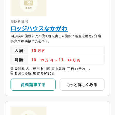
高齢者住宅
ロッジハウスなかがわ
同規模の施設に比べ驚く程充実した施設と居室を用意。介護
事業所は隣接で安心です。
入居
10
万 円
月額
10
11
. 99
万 円
～
. 34
万 円
愛知県 名古屋市中川区 東中島町1丁目34番地1-2
あおなみ線 駅 徒歩約10分
資料請求する
もっと詳しくみる