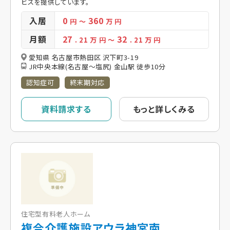
ビスを提供しています。
入居
0
360
円
～
万 円
月額
27
32
. 21
万 円
～
. 21
万 円
愛知県 名古屋市熱田区 沢下町3-19
JR中央本線(名古屋～塩尻) 金山駅 徒歩10分
認知症可
終末期対応
資料請求する
もっと詳しくみる
住宅型有料老人ホーム
複合介護施設アウラ神宮南