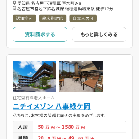
愛知県 名古屋市瑞穂区 軍水町3-8
名古屋市営地下鉄名城線 瑞穂運動場東駅 徒歩12分
認知症可
終末期対応
自立入居可
資料請求する
もっと詳しくみる
住宅型有料老人ホーム
ニチイメゾン 八事緑ケ岡
私たちは、お客様の笑顔と幸せの実現をめざします。
入居
50
1580
万 円
～
万 円
月額
20
49
. 8
万 円
～
. 63
万 円