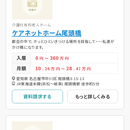
介護付有料老人ホーム
ケアネットホーム尾頭橋
都会の中で、ホッとひといきつける場所を目指して・・・私達が
かけ橋になります。
入居
0
360
円
～
万 円
月額
10
28
. 26
万 円
～
. 47
万 円
愛知県 名古屋市中川区 尾頭橋3-15-13
JR東海道本線(浜松～岐阜) 尾頭橋駅 徒歩約5分
資料請求する
もっと詳しくみる