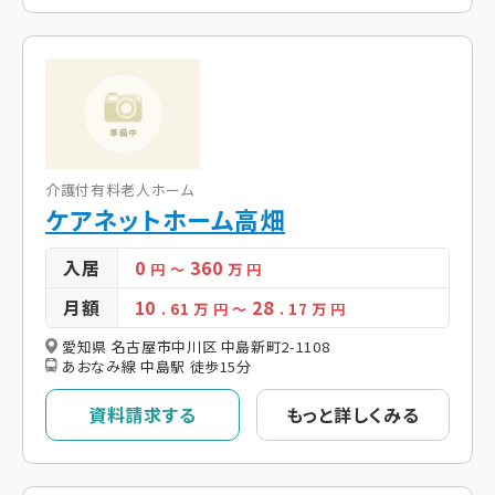
介護付有料老人ホーム
ケアネットホーム高畑
入居
0
360
円
～
万 円
月額
10
28
. 61
万 円
～
. 17
万 円
愛知県 名古屋市中川区 中島新町2-1108
あおなみ線 中島駅 徒歩15分
資料請求する
もっと詳しくみる