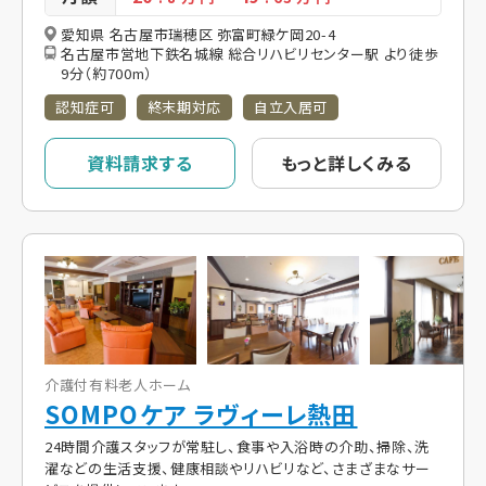
愛知県 名古屋市瑞穂区 弥富町緑ケ岡20-4
名古屋市営地下鉄名城線 総合リハビリセンター駅 より徒歩
9分（約700m）
認知症可
終末期対応
自立入居可
資料請求する
もっと詳しくみる
介護付有料老人ホーム
SOMPOケア ラヴィーレ熱田
24時間介護スタッフが常駐し、食事や入浴時の介助、掃除、洗
濯などの生活支援、健康相談やリハビリなど、さまざまなサー