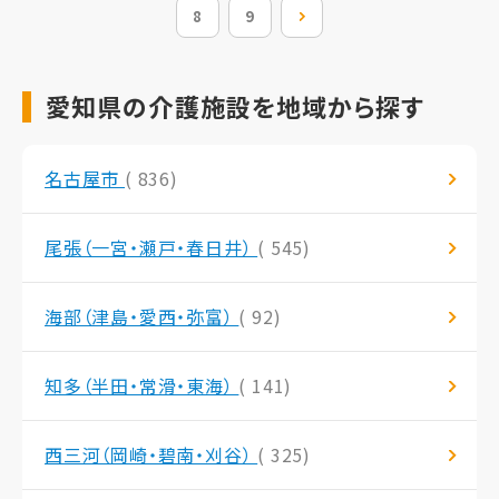
8
9
次の20件
愛知県の介護施設を地域から探す
名古屋市
( 836)
尾張（一宮・瀬戸・春日井）
( 545)
海部（津島・愛西・弥富）
( 92)
知多（半田・常滑・東海）
( 141)
西三河（岡崎・碧南・刈谷）
( 325)