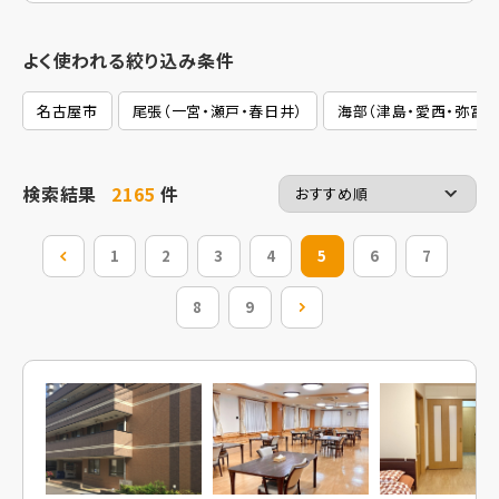
よく使われる絞り込み条件
名古屋市
尾張（一宮・瀬戸・春日井）
海部（津島・愛西・弥富）
検索結果
2165
件
前の20件
1
2
3
4
5
6
7
8
9
次の20件