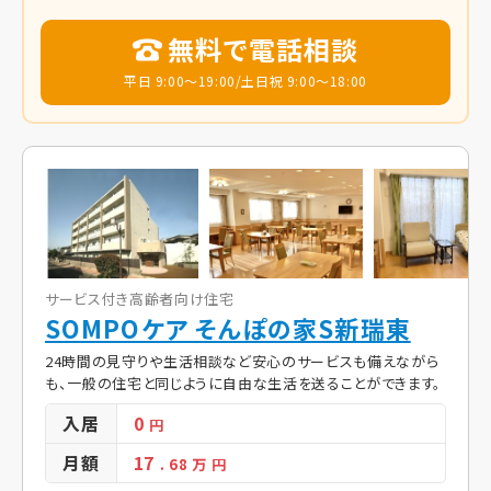
無料で電話相談
平日 9:00～19:00/土日祝 9:00～18:00
サービス付き高齢者向け住宅
SOMPOケア そんぽの家S新瑞東
24時間の見守りや生活相談など安心のサービスも備えながら
も、一般の住宅と同じように自由な生活を送ることができます。
入居
0
円
月額
17
. 68
万 円