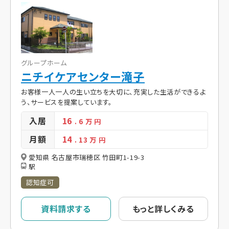
グループホーム
ニチイケアセンター滝子
お客様一人一人の生い立ちを大切に、充実した生活ができるよ
う、サービスを提案しています。
入居
16
. 6
万 円
月額
14
. 13
万 円
愛知県 名古屋市瑞穂区 竹田町1-19-3
駅
認知症可
資料請求する
もっと詳しくみる