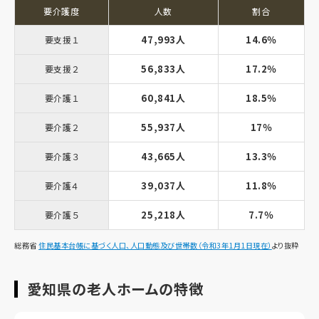
要介護度
人数
割合
47,993人
14.6％
要支援１
56,833人
17.2％
要支援２
60,841人
18.5％
要介護１
55,937人
17％
要介護２
43,665人
13.3％
要介護３
39,037人
11.8％
要介護４
25,218人
7.7％
要介護５
総務省
住民基本台帳に基づく人口、人口動態及び世帯数（令和3年1月1日現在）
より抜粋
愛知県の老人ホームの特徴