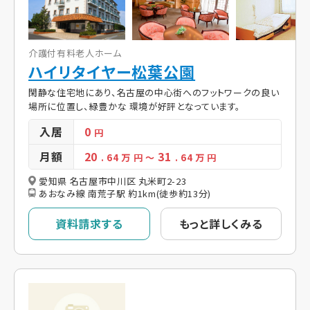
介護付有料老人ホーム
ハイリタイヤー松葉公園
閑静な住宅地にあり、名古屋の中心街へのフットワークの良い
場所に位置し、緑豊かな 環境が好評となっています。
入居
0
円
月額
20
31
. 64
万 円
～
. 64
万 円
愛知県 名古屋市中川区 丸米町2-23
あおなみ線 南荒子駅 約1km(徒歩約13分)
資料請求する
もっと詳しくみる