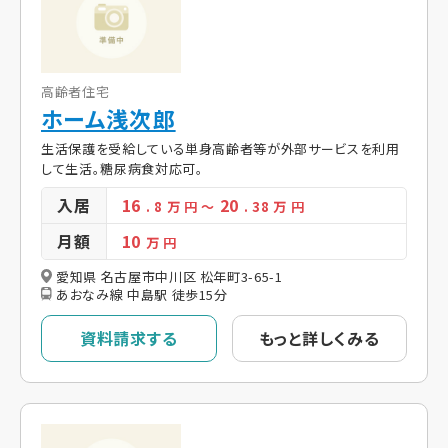
高齢者住宅
ホーム浅次郎
生活保護を受給している単身高齢者等が外部サービスを利用
して生活。糖尿病食対応可。
入居
16
20
. 8
万 円
～
. 38
万 円
月額
10
万 円
愛知県 名古屋市中川区 松年町3-65-1
あおなみ線 中島駅 徒歩15分
資料請求する
もっと詳しくみる