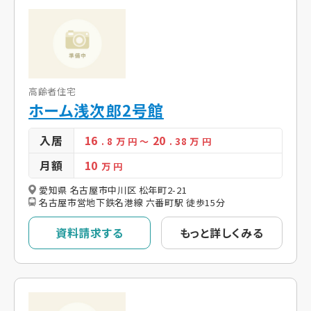
高齢者住宅
ホーム浅次郎2号館
入居
16
20
. 8
万 円
～
. 38
万 円
月額
10
万 円
愛知県 名古屋市中川区 松年町2-21
名古屋市営地下鉄名港線 六番町駅 徒歩15分
資料請求する
もっと詳しくみる