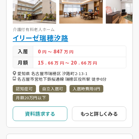
介護付有料老人ホーム
イリーゼ瑞穂汐路
入居
0
847
円
～
万 円
月額
15
20
. 66
万 円
～
. 66
万 円
愛知県 名古屋市瑞穂区 汐路町2-13-1
名古屋市営地下鉄桜通線 瑞穂区役所駅 徒歩6分
認知症可
自立入居可
入居時費用0円
月額20万円以下
資料請求する
もっと詳しくみる