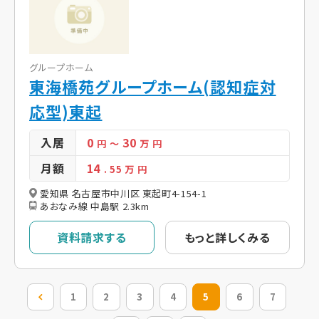
グループホーム
東海橋苑グループホーム(認知症対
応型)東起
入居
0
30
円
～
万 円
月額
14
. 55
万 円
愛知県 名古屋市中川区 東起町4-154-1
あおなみ線 中島駅 2.3km
資料請求する
もっと詳しくみる
前の20件
1
2
3
4
5
6
7