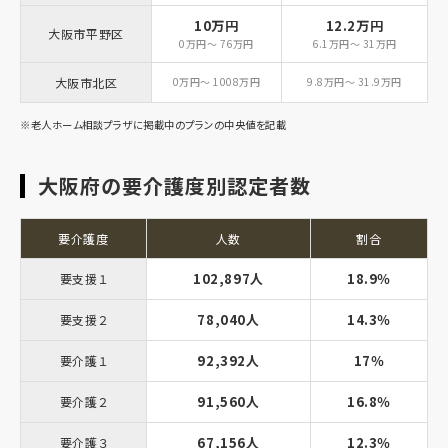
10万円
12.2万円
大阪市平野区
0万円～ 76万円
6.1万円～ 31万円
大阪市北区
0万円～ 1008万円
9.8万円～ 31.9万円
※老人ホーム相談プラザに掲載中のプランの中央値を記載
大阪府の要介護度別認定者数
要介護度
人数
割合
102,897人
18.9％
要支援１
78,040人
14.3％
要支援２
92,392人
17％
要介護１
91,560人
16.8％
要介護２
67,156人
12.3％
要介護３