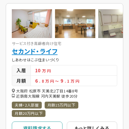
サービス付き高齢者向け住宅
セカンド・ライフ
しあわせはこぶ住まいづくり
入居
10
万 円
月額
6
9
. 8
万 円
～
. 1
万 円
大阪府 松原市 天美北2丁目14番8号
近鉄南大阪線 河内天美駅 徒歩20分
夫婦・2人部屋
月額15万円以下
月額20万円以下
資料請求する
もっと詳しくみる