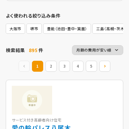
よく使われる絞り込み条件
大阪市
堺市
豊能（池田・豊中・箕面）
三島（高槻・茨木・
検索結果
895
件
前の20件
1
2
3
4
5
次の20件
サービス付き高齢者向け住宅
愛の輪パレス八尾木