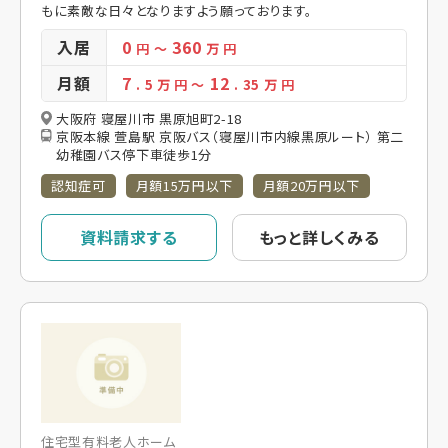
もに素敵な日々となりますよう願っております。
入居
0
360
円
～
万 円
月額
7
12
. 5
万 円
～
. 35
万 円
大阪府 寝屋川市 黒原旭町2-18
京阪本線 萱島駅 京阪バス（寝屋川市内線黒原ルート） 第二
幼稚園バス停下車徒歩1分
認知症可
月額15万円以下
月額20万円以下
資料請求する
もっと詳しくみる
住宅型有料老人ホーム