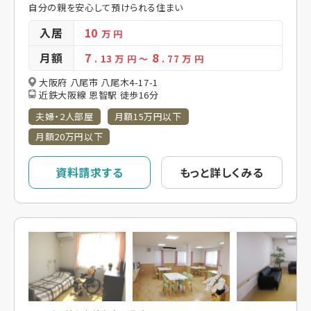
自分の親を安心して預けられる住まい
入居
10
万 円
月額
7
8
. 13
万 円
～
. 77
万 円
大阪府 八尾市 八尾木4-17-1
近鉄大阪線 恩智駅 徒歩16分
夫婦・2人部屋
月額15万円以下
月額20万円以下
資料請求する
もっと詳しくみる