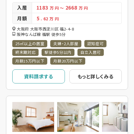
入居
1183
2668
万 円
～
万 円
月額
5
. 62
万 円
大阪府 大阪市西淀川区 福2-4-8
阪神なんば線 福駅 徒歩5分
25㎡以上の居室
夫婦・2人部屋
認知症可
終末期対応
駅徒歩5分以内
自立入居可
月額15万円以下
月額20万円以下
資料請求する
もっと詳しくみる