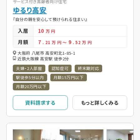
サービス付き高齢者向け住宅
ゆるり高安
『自分の親を安心して預けられる住まい』
入居
10
万 円
月額
7
9
. 21
万 円
～
. 52
万 円
大阪府 八尾市 高安町北1-85-1
近鉄大阪線 高安駅 徒歩2分
夫婦・2人部屋
認知症可
終末期対応
駅徒歩5分以内
月額15万円以下
月額20万円以下
資料請求する
もっと詳しくみる