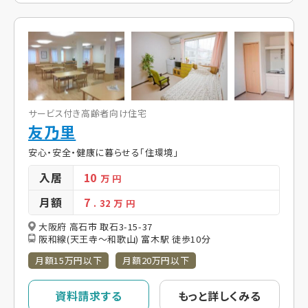
サービス付き高齢者向け住宅
友乃里
安心・安全・健康に暮らせる「住環境」
入居
10
万 円
月額
7
. 32
万 円
大阪府 高石市 取石3-15-37
阪和線(天王寺～和歌山) 富木駅 徒歩10分
月額15万円以下
月額20万円以下
資料請求する
もっと詳しくみる