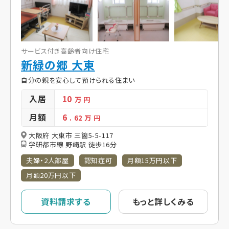
サービス付き高齢者向け住宅
新緑の郷 大東
自分の親を安心して預けられる住まい
入居
10
万 円
月額
6
. 62
万 円
大阪府 大東市 三箇5-5-117
学研都市線 野崎駅 徒歩16分
夫婦・2人部屋
認知症可
月額15万円以下
月額20万円以下
資料請求する
もっと詳しくみる