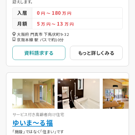
迎えします。
入居
0
180
円
～
万 円
月額
5
13
万 円
～
万 円
大阪府 門真市 下馬伏町9-32
京阪本線 駅 バスで約10分
資料請求する
もっと詳しくみる
サービス付き高齢者向け住宅
ゆいま～る福
「施設」ではなく「住まい」です