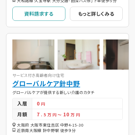
大和路線 久宝寺駅 大分交通「田深バス停」下車徒歩５分
資料請求する
もっと詳しくみる
サービス付き高齢者向け住宅
グローバルケア針中野
グローバルケアが提供する新しい介護のカタチ
入居
0
円
月額
7
10
. 5
万 円
～
万 円
大阪府 大阪市東住吉区 中野4-15-30
近鉄南大阪線 針中野駅 徒歩９分