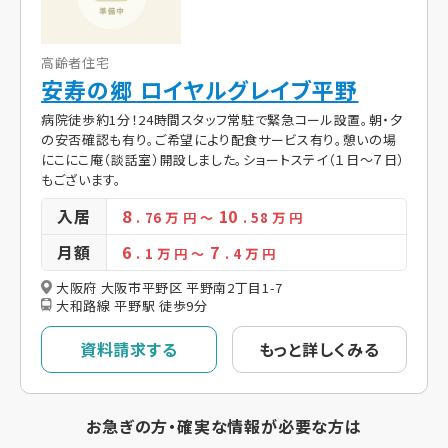
高齢者住宅
安寿の郷 ロイヤルグレイブ平野
病院徒歩約1分！24時間スタッフ常駐で緊急コール設置。朝・夕
の安否確認も有り。ご希望により配食サービス有り。憩いの場
にこにこ庵（談話室）開設しました。ショートステイ（１日～７日）
もございます。
入居
8
10
. 76
万 円
～
. 58
万 円
月額
6
7
. 1
万 円
～
. 4
万 円
大阪府 大阪市平野区 平野南2丁目1-7
大和路線 平野駅 徒歩9分
資料請求する
もっと詳しくみる
お急ぎの方・確実な情報が必要な方は