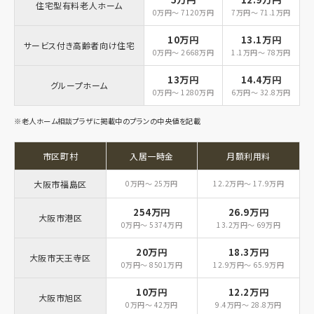
住宅型有料老人ホーム
0万円～ 7120万円
7万円～ 71.1万円
10万円
13.1万円
サービス付き高齢者向け住宅
0万円～ 2668万円
1.1万円～ 78万円
13万円
14.4万円
グループホーム
0万円～ 1280万円
6万円～ 32.8万円
※老人ホーム相談プラザに掲載中のプランの中央値を記載
市区町村
入居一時金
月額利用料
大阪市福島区
0万円～ 25万円
12.2万円～ 17.9万円
254万円
26.9万円
大阪市港区
0万円～ 5374万円
13.2万円～ 69万円
20万円
18.3万円
大阪市天王寺区
0万円～ 8501万円
12.9万円～ 65.9万円
10万円
12.2万円
大阪市旭区
0万円～ 42万円
9.4万円～ 28.8万円