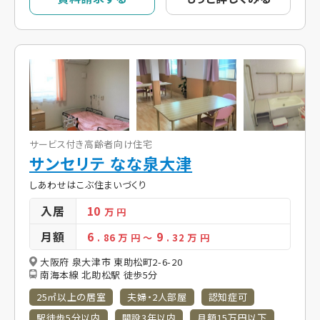
サービス付き高齢者向け住宅
サンセリテ なな泉大津
しあわせはこぶ住まいづくり
入居
10
万 円
月額
6
9
. 86
万 円
～
. 32
万 円
大阪府 泉大津市 東助松町2-6-20
南海本線 北助松駅 徒歩5分
25㎡以上の居室
夫婦・2人部屋
認知症可
駅徒歩5分以内
開設3年以内
月額15万円以下