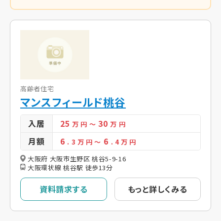
高齢者住宅
マンスフィールド桃谷
入居
25
30
万 円
～
万 円
月額
6
6
. 3
万 円
～
. 4
万 円
大阪府 大阪市生野区 桃谷5-9-16
大阪環状線 桃谷駅 徒歩13分
資料請求する
もっと詳しくみる