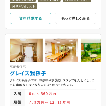
月額20万円以下
資料請求する
もっと詳しくみる
高齢者住宅
グレイス我孫子
グレイス我孫子では、お客様や家族様、スタッフを大切にし、と
もに素敵な日々となりますよう願っております。
入居
0
360
円
～
万 円
月額
7
12
. 5
万 円
～
. 35
万 円