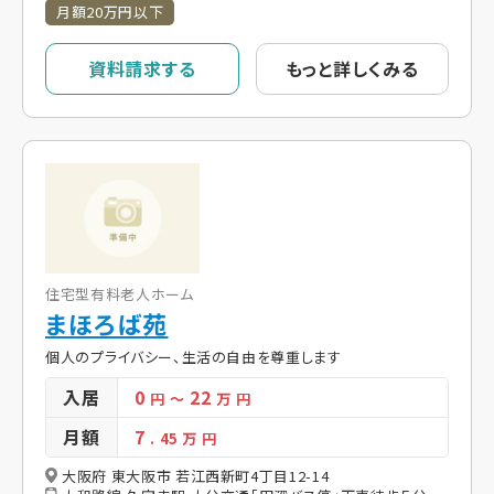
月額20万円以下
資料請求する
もっと詳しくみる
住宅型有料老人ホーム
まほろば苑
個人のプライバシー、生活の自由を尊重します
入居
0
22
円
～
万 円
月額
7
. 45
万 円
大阪府 東大阪市 若江西新町4丁目12-14