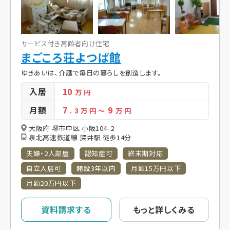
サービス付き高齢者向け住宅
まごころ荘よつば館
ゆきあいは、介護で毎日の暮らしを創造します。
入居
10
万 円
月額
7
9
. 3
万 円
～
万 円
大阪府 堺市中区 小阪104-2
泉北高速鉄道線 深井駅 徒歩14分
夫婦・2人部屋
認知症可
終末期対応
自立入居可
開設3年以内
月額15万円以下
月額20万円以下
資料請求する
もっと詳しくみる