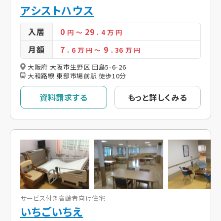
アシストハウス
入居
0
29
円
～
. 4
万 円
月額
7
9
. 6
万 円
～
. 36
万 円
大阪府 大阪市生野区 田島5-6-26
大和路線 東部市場前駅 徒歩10分
資料請求する
もっと詳しくみる
サービス付き高齢者向け住宅
いちごいちえ