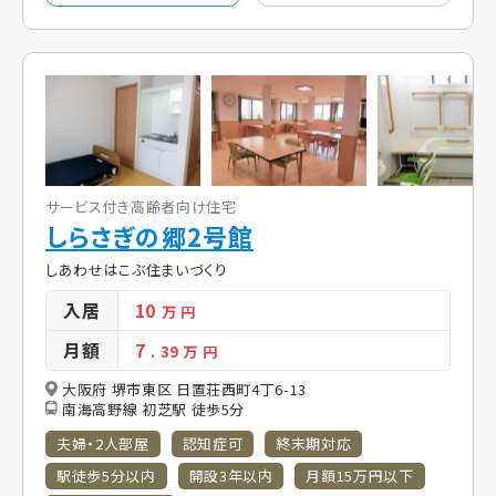
サービス付き高齢者向け住宅
しらさぎの郷2号館
しあわせはこぶ住まいづくり
入居
10
万 円
月額
7
. 39
万 円
大阪府 堺市東区 日置荘西町4丁6-13
南海高野線 初芝駅 徒歩5分
夫婦・2人部屋
認知症可
終末期対応
駅徒歩5分以内
開設3年以内
月額15万円以下