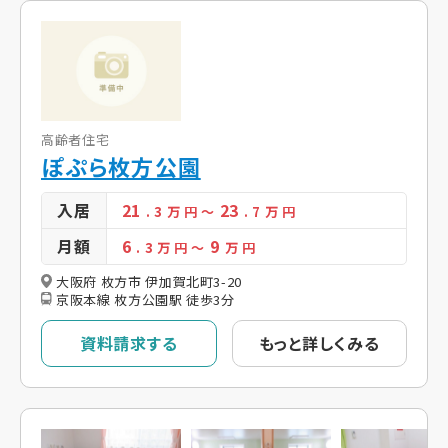
高齢者住宅
ぽぷら枚方公園
入居
21
23
. 3
万 円
～
. 7
万 円
月額
6
9
. 3
万 円
～
万 円
大阪府 枚方市 伊加賀北町3-20
京阪本線 枚方公園駅 徒歩3分
資料請求する
もっと詳しくみる