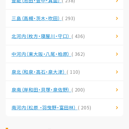
豊能（池田・豊中・箕面）
( 238)
三島（高槻・茨木・吹田）
( 293)
北河内（枚方・寝屋川・守口）
( 436)
中河内（東大阪・八尾・柏原）
( 362)
泉北（和泉・高石・泉大津）
( 110)
泉南（岸和田・貝塚・泉佐野）
( 200)
南河内（松原 ・羽曳野・富田林）
( 205)