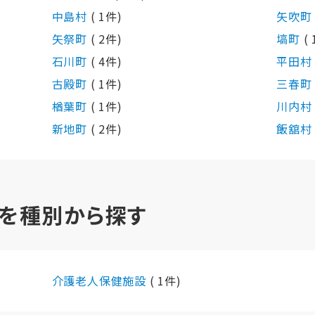
中島村
( 1件)
矢吹
矢祭町
( 2件)
塙町
(
石川町
( 4件)
平田
古殿町
( 1件)
三春
楢葉町
( 1件)
川内
新地町
( 2件)
飯舘
を種別から探す
介護老人保健施設
( 1件)