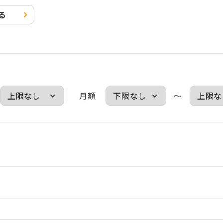
る
月額
～