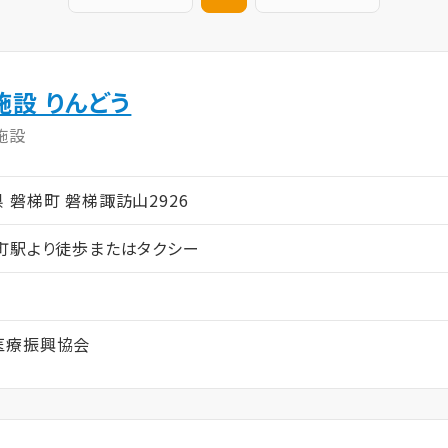
設 りんどう
施設
島県 磐梯町 磐梯諏訪山2926
町駅より徒歩またはタクシー
医療振興協会