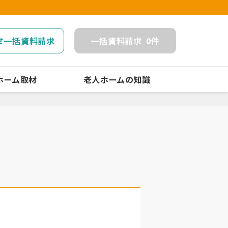
せ一括資料請求
一括
資料請求
0
件
ホーム取材
老人ホームの知識