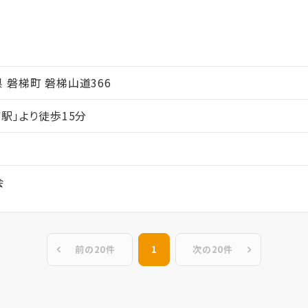
ム
島県 磐梯町 磐梯山道366
駅」より徒歩15分
会
前の20件
1
次の20件