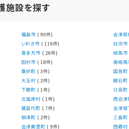
護施設を探す
福島市
( 90件)
会津若
いわき市
( 116件)
白河
喜多方市
( 26件)
相馬
田村市
( 18件)
南相馬
桑折町
( 3件)
国見
大玉村
( 2件)
鏡石
下郷町
( 1件)
只見
北塩原村
( 1件)
西会津
猪苗代町
( 7件)
会津坂
柳津町
( 2件)
三島
会津美里町
( 9件)
西郷