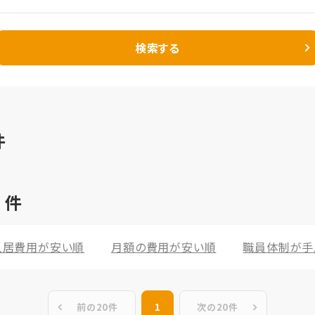
検索する
件
2
件
入居費用が安い順
月額の費用が安い順
職員体制が手
前の20件
1
次の20件