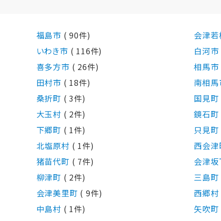
福島市
( 90件)
会津若
いわき市
( 116件)
白河
喜多方市
( 26件)
相馬
田村市
( 18件)
南相馬
桑折町
( 3件)
国見
大玉村
( 2件)
鏡石
下郷町
( 1件)
只見
北塩原村
( 1件)
西会津
猪苗代町
( 7件)
会津坂
柳津町
( 2件)
三島
会津美里町
( 9件)
西郷
中島村
( 1件)
矢吹