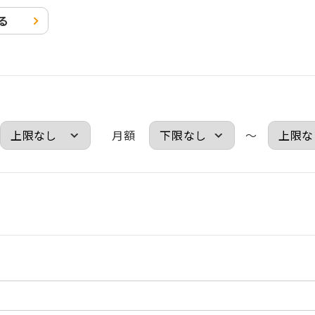
る
月額
～