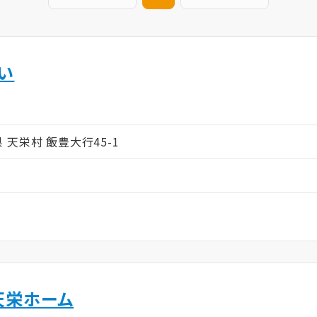
い
ム
島県 天栄村 飯豊大行45-1
天栄ホーム