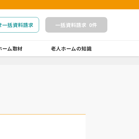
せ一括資料請求
一括
資料請求
0
件
ホーム取材
老人ホームの知識