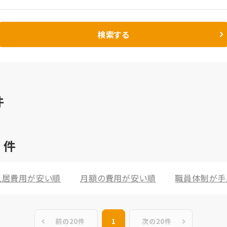
検索する
件
2
件
入居費用が安い順
月額の費用が安い順
職員体制が手
前の20件
1
次の20件