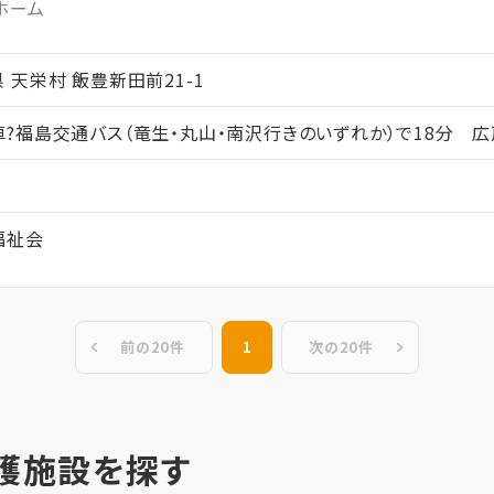
ホーム
島県 天栄村 飯豊新田前21-1
?福島交通バス（竜生・丸山・南沢行きのいずれか）で18分 
福祉会
前の20件
1
次の20件
護施設を探す