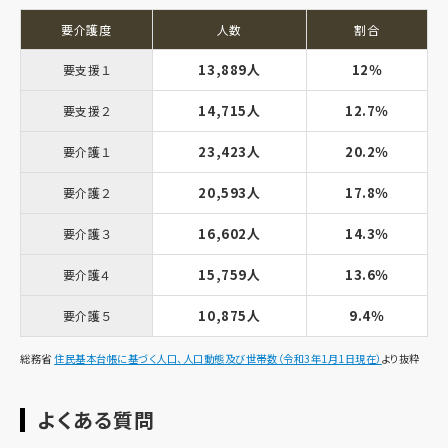
要介護度
人数
割合
13,889人
12％
要支援１
14,715人
12.7％
要支援２
23,423人
20.2％
要介護１
20,593人
17.8％
要介護２
16,602人
14.3％
要介護３
15,759人
13.6％
要介護４
10,875人
9.4％
要介護５
総務省
住民基本台帳に基づく人口、人口動態及び世帯数（令和3年1月1日現在）
より抜粋
よくある質問