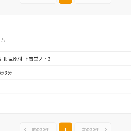
ーム
福島県 北塩原村 下吉堂ノ下2
歩3分
前の20件
1
次の20件