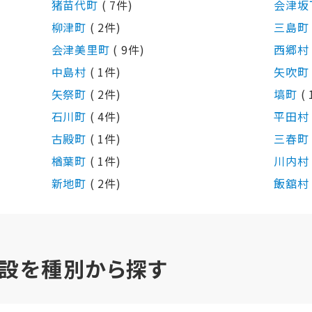
猪苗代町
( 7件)
会津坂
柳津町
( 2件)
三島
会津美里町
( 9件)
西郷
中島村
( 1件)
矢吹
矢祭町
( 2件)
塙町
(
石川町
( 4件)
平田
古殿町
( 1件)
三春
楢葉町
( 1件)
川内
新地町
( 2件)
飯舘
設を種別から探す