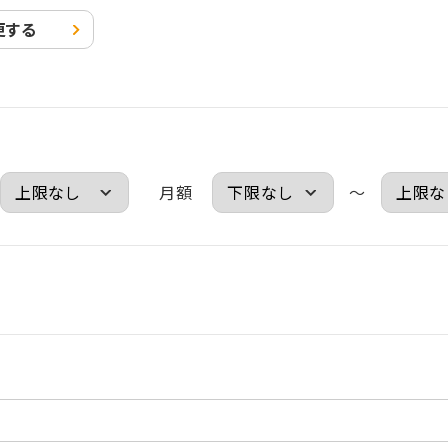
更する
月額
～