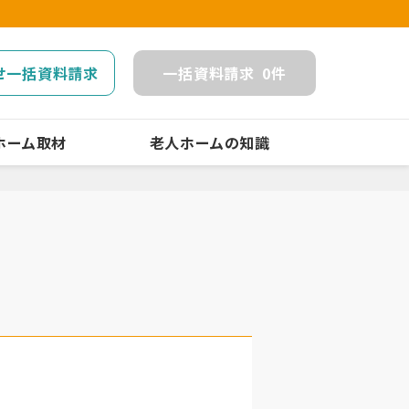
せ一括資料請求
一括
資料請求
0
件
ホーム取材
老人ホームの知識