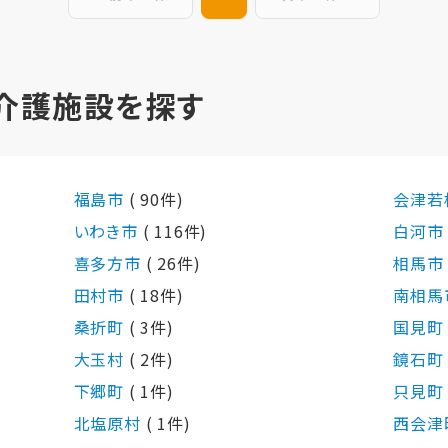
介護施設を探す
福島市
( 90件)
会津若
いわき市
( 116件)
白河
喜多方市
( 26件)
相馬
田村市
( 18件)
南相馬
桑折町
( 3件)
国見
大玉村
( 2件)
鏡石
下郷町
( 1件)
只見
北塩原村
( 1件)
西会津