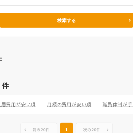
検索する
件
1
件
入居費用が安い順
月額の費用が安い順
職員体制が手
前の20件
1
次の20件