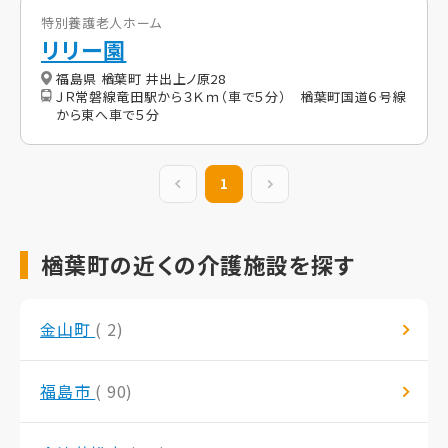
特別養護老人ホーム
リリー園
福島県 楢葉町 井出上ノ原28
ＪＲ常磐線竜田駅から３Ｋｍ（車で５分） 楢葉町国道６号線
から東へ車で５分
前の20件
1
次の20件
楢葉町の近くの介護施設を探す
金山町
( 2)
福島市
( 90)