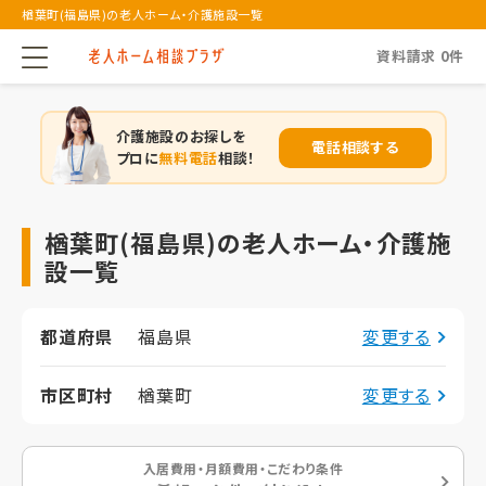
楢葉町(福島県)の老人ホーム・介護施設一覧
資料請求
0
件
介護施設のお探しを
電話相談する
プロに
無料電話
相談！
楢葉町(福島県)の老人ホーム・介護施
設一覧
都道府県
福島県
変更する
市区町村
楢葉町
変更する
入居費用・月額費用・こだわり条件