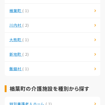
楢葉町
( 1)
川内村
( 2)
大熊町
( 1)
新地町
( 2)
飯舘村
( 1)
楢葉町の介護施設を種別から探す
特別養護老人ホーム
( 1)