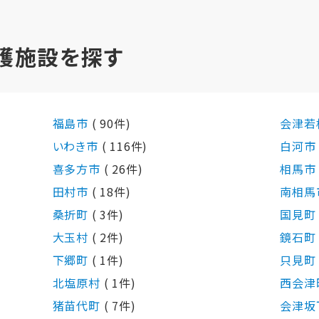
護施設を探す
福島市
( 90件)
会津若
いわき市
( 116件)
白河
喜多方市
( 26件)
相馬
田村市
( 18件)
南相馬
桑折町
( 3件)
国見
大玉村
( 2件)
鏡石
下郷町
( 1件)
只見
北塩原村
( 1件)
西会津
猪苗代町
( 7件)
会津坂