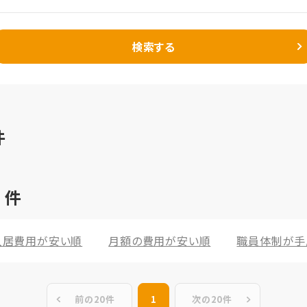
検索する
件
2
件
入居費用が安い順
月額の費用が安い順
職員体制が手
前の20件
1
次の20件