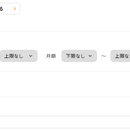
る
月額
～