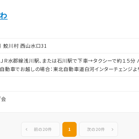
がわ
ム
島県 鮫川村 西山水口31
：ＪＲ水郡線浅川駅、または石川駅で下車→タクシーで約１５分
 自動車でお越しの場合：東北自動車道白河インターチェンジよ
ぎ会
前の20件
1
次の20件