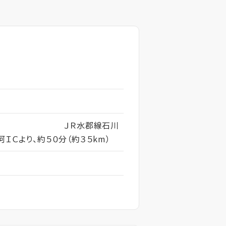
で約１５分 ＪＲ水郡線石川
ＩＣより、約５０分（約３５km）