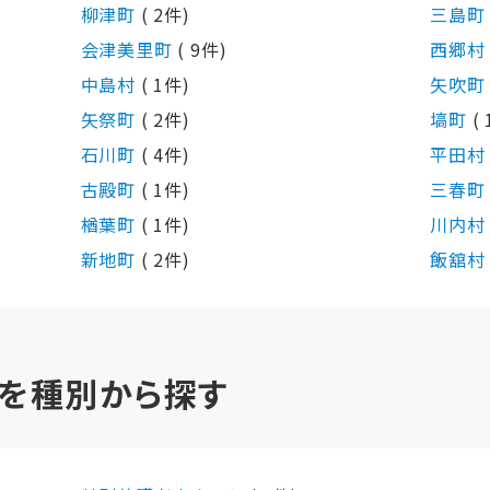
柳津町
( 2件)
三島
会津美里町
( 9件)
西郷
中島村
( 1件)
矢吹
矢祭町
( 2件)
塙町
(
石川町
( 4件)
平田
古殿町
( 1件)
三春
楢葉町
( 1件)
川内
新地町
( 2件)
飯舘
を種別から探す