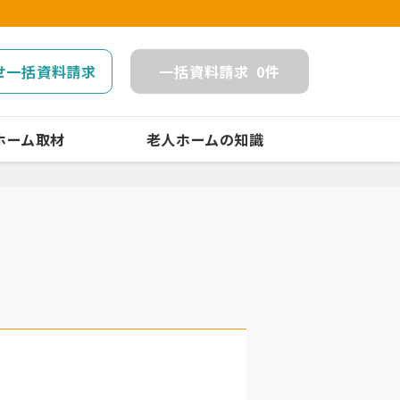
せ一括資料請求
一括
資料請求
0
件
ホーム取材
老人ホームの知識