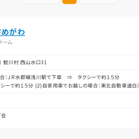
さめがわ
ホーム
島県 鮫川村 西山水口31
越しの場合：ＪＲ水郡線浅川駅で下車 ⇒ タクシー
ーで約１５分 (2)自家用車でお越しの場合：東北自動車道白河
ぎ会