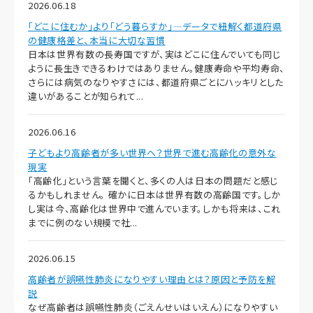
2026.06.18
「どこに住むか」より「どう暮らすか」―データで紐解く都道府県
の健康格差と、本当に大切な習慣
日本は世界有数の長寿国ですが、実はどこに住んでいても同じ
ように長生きできるわけではありません。健康寿命や平均寿命、
さらには病気のなりやすさには、都道府県ごとにハッキリとした
違いがあることが知られて...
2026.06.16
子どもより高齢者が多い世界へ？世界で進む高齢化の意外な
現実
「高齢化」という言葉を聞くと、多くの人は日本の問題だと感じ
るかもしれません。 確かに日本は世界有数の高齢国です。しか
し実は今、高齢化は世界中で進んでいます。しかも将来は、これ
までに例のない規模で社...
2026.06.15
高齢者が誤嚥性肺炎になりやすい理由とは？原因と予防を解
説
なぜ高齢者は誤嚥性肺炎（ごえんせいはいえん）になりやすい