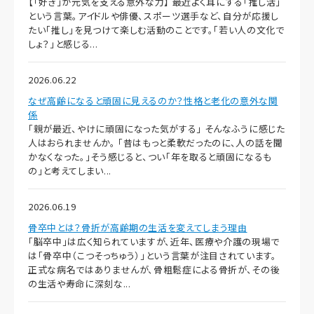
【「好き」が元気を支える意外な力】 最近よく耳にする「推し活」
という言葉。アイドルや俳優、スポーツ選手など、自分が応援し
たい「推し」を見つけて楽しむ活動のことです。「若い人の文化で
しょ？」と感じる...
2026.06.22
なぜ高齢になると頑固に見えるのか？性格と老化の意外な関
係
「親が最近、やけに頑固になった気がする」 そんなふうに感じた
人はおられませんか。 「昔はもっと柔軟だったのに、人の話を聞
かなくなった。」そう感じると、つい「年を取ると頑固になるも
の」と考えてしまい...
2026.06.19
骨卒中とは？骨折が高齢期の生活を変えてしまう理由
「脳卒中」は広く知られていますが、近年、医療や介護の現場で
は「骨卒中（こつそっちゅう）」という言葉が注目されています。
正式な病名ではありませんが、骨粗鬆症による骨折が、その後
の生活や寿命に深刻な...