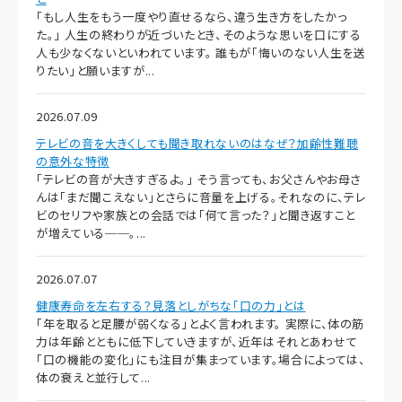
「もし人生をもう一度やり直せるなら、違う生き方をしたかっ
た。」 人生の終わりが近づいたとき、そのような思いを口にする
人も少なくないといわれています。 誰もが「悔いのない人生を送
りたい」と願いますが...
2026.07.09
テレビの音を大きくしても聞き取れないのはなぜ？加齢性難聴
の意外な特徴
「テレビの音が大きすぎるよ。」 そう言っても、お父さんやお母さ
んは「まだ聞こえない」とさらに音量を上げる。それなのに、テレ
ビのセリフや家族との会話では「何て言った？」と聞き返すこと
が増えている──。...
2026.07.07
健康寿命を左右する？見落としがちな「口の力」とは
「年を取ると足腰が弱くなる」とよく言われます。 実際に、体の筋
力は年齢とともに低下していきますが、近年はそれとあわせて
「口の機能の変化」にも注目が集まっています。場合によっては、
体の衰えと並行して...