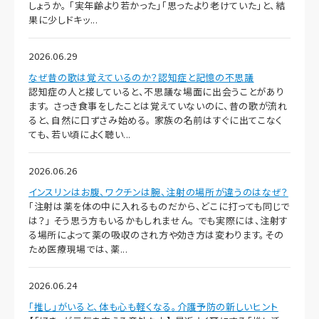
しょうか。 「実年齢より若かった」「思ったより老けていた」と、結
果に少しドキッ...
2026.06.29
なぜ昔の歌は覚えているのか？認知症と記憶の不思議
認知症の人と接していると、不思議な場面に出会うことがあり
ます。 さっき食事をしたことは覚えていないのに、昔の歌が流れ
ると、自然に口ずさみ始める。 家族の名前はすぐに出てこなく
ても、若い頃によく聴い...
2026.06.26
インスリンはお腹、ワクチンは腕、注射の場所が違うのはなぜ？
「注射は薬を体の中に入れるものだから、どこに打っても同じで
は？」 そう思う方もいるかもしれません。 でも実際には、注射す
る場所によって薬の吸収のされ方や効き方は変わります。その
ため医療現場では、薬...
2026.06.24
「推し」がいると、体も心も軽くなる。介護予防の新しいヒント