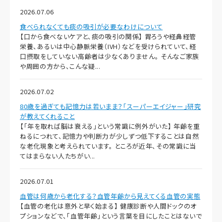
2026.07.06
食べられなくても痰の吸引が必要なわけについて
【口から食べないケアと、痰の吸引の関係】 胃ろうや経鼻経管
栄養、あるいは中心静脈栄養（IVH）などを受けられていて、経
口摂取をしていない高齢者は少なくありません。 そんなご家族
や周囲の方から、こんな疑...
2026.07.02
80歳を過ぎても記憶力は若いまま？「スーパーエイジャー」研究
が教えてくれること
【「年を取れば脳は衰える」という常識に例外がいた】 年齢を重
ねるにつれて、記憶力や判断力が少しずつ低下することは自然
な老化現象と考えられています。 ところが近年、その常識に当
てはまらない人たちがい...
2026.07.01
血管は何歳から老化する？血管年齢から見えてくる血管の実態
【血管の老化は意外と早く始まる】 健康診断や人間ドックのオ
プションなどで、「血管年齢」という言葉を目にしたことはないで