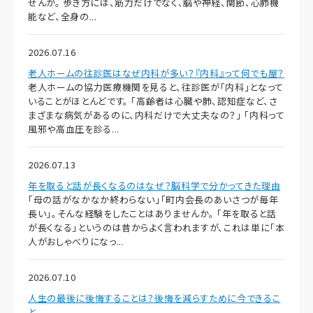
せんか。 歩き方には、筋力だけでなく、脳や神経、関節、心肺機
能など、全身の...
2026.07.16
老人ホームの往診医はなぜ内科が多い？『内科』って何でも屋？
老人ホームの協力医療機関を見ると、往診医が「内科」となって
いることがほとんどです。 「高齢者は心臓や肺、認知症など、さ
まざまな病気があるのに、内科だけで大丈夫なの？」 「内科って
風邪や高血圧を診る...
2026.07.13
年を取ると話が長くなるのはなぜ？脳科学で分かってきた理由
「母の話がなかなか終わらない」「町内会長のあいさつが毎年
長い」。そんな経験をしたことはありませんか。 「年を取ると話
が長くなる」というのは昔からよく言われますが、これは単に「本
人がおしゃべりになっ...
2026.07.10
人生の最後に後悔することは？後悔を減らすために今できるこ
と